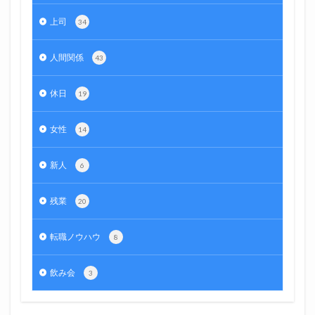
上司
34
人間関係
43
休日
19
女性
14
新人
6
残業
20
転職ノウハウ
8
飲み会
3