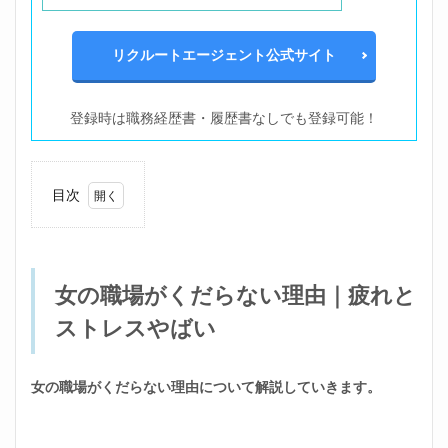
リクルートエージェント公式サイト
登録時は職務経歴書・履歴書なしでも登録可能！
目次
1
女の
職場
がく
女の職場がくだらない理由｜疲れと
だら
ない
ストレスやばい
理由
｜疲
れと
スト
女の職場がくだらない理由について解説していきます。
レス
やば
い