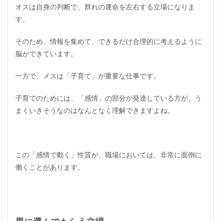
ける
オスは自身の判断で、群れの運命を左右する立場になりま
一番
す。
大事
なコ
ツ
そのため、情報を集めて、できるだけ合理的に考えるように
3.1
脳ができています。
新し
い出
一方で、メスは「子育て」が重要な仕事です。
会い
は自
子育てのためには、「感情」の部分が発達している方が、う
分か
ら探
まくいきそうなのはなんとなく理解できますよね。
しに
行か
なけ
れば
いけ
この「感情で動く」性質が、職場においては、非常に面倒に
ない
働くことがあります。
4
女の
職場
がく
だら