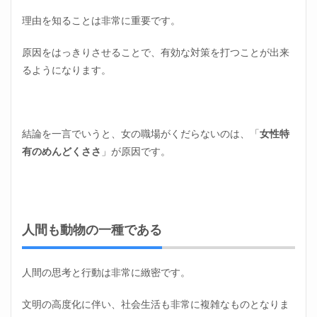
1.1
理由を知ることは非常に重要です。
人間
も動
原因をはっきりさせることで、有効な対策を打つことが出来
物の
一種
るようになります。
であ
る
1.2
女の
結論を一言でいうと、女の職場がくだらないのは、「
女性特
人は
有のめんどくささ
」が原因です。
基本
的に
集団
で生
活す
る
人間も動物の一種である
1.3
女は
感情
人間の思考と行動は非常に緻密です。
で動
く
文明の高度化に伴い、社会生活も非常に複雑なものとなりま
1.4