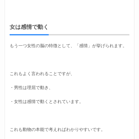
ける
2.7
楽し
みな
女は感情で動く
予定
を入
れて
もう一つ女性の脳の特徴として、「感情」が挙げられます。
おく
2.8
期間
限定
これもよく言われることですが、
で考
える
・男性は理屈で動き、
3
くだ
・女性は感情で動くとされています。
らな
い女
の職
場の
人間
これも動物の本能で考えればわかりやすいです。
関係
にお