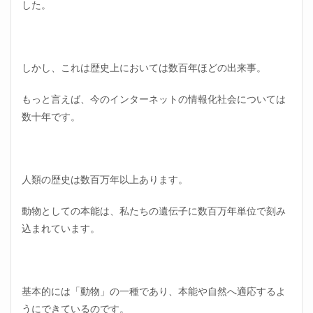
した。
男に
選ん
でも
らう
立場
しかし、これは歴史上においては数百年ほどの出来事。
1.5
もっと言えば、今のインターネットの情報化社会については
同調
圧力
数十年です。
が強
い
1.6
女の
人類の歴史は数百万年以上あります。
中で
「ボ
動物としての本能は、私たちの遺伝子に数百万年単位で刻み
ス」
がい
込まれています。
ると
さら
に事
態が
悪化
基本的には「動物」の一種であり、本能や自然へ適応するよ
する
うにできているのです。