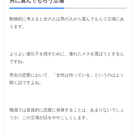
男に選んでもらう立場
ない
理由
とう
まく
動物的に考えると女の人は男の人から選んでもらう立場にあ
やる
ります。
方法
｜ま
とめ
よりよい遺伝子を残すために、優れたメスを選ぼうとするん
ですね。
男女の恋愛において、「女性は待っている」というのはよく
聞く話ですよね。
職場では直接的に恋愛に発展することは、あまりないでしょ
うが、この立場が話をややこしくします。