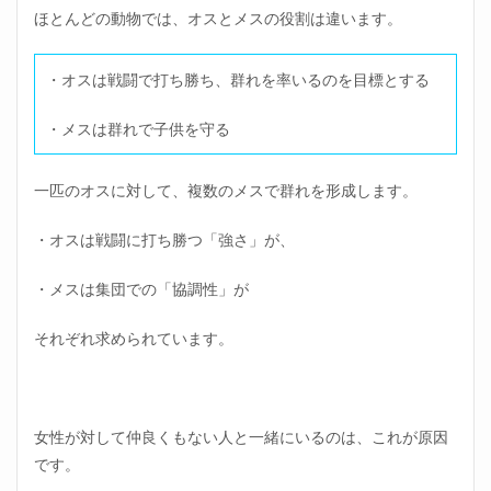
ほとんどの動物では、オスとメスの役割は違います。
2.4
心の
シャ
・オスは戦闘で打ち勝ち、群れを率いるのを目標とする
ッタ
ーを
・メスは群れで子供を守る
意識
する
2.5
一匹のオスに対して、複数のメスで群れを形成します。
自分
の市
・オスは戦闘に打ち勝つ「強さ」が、
場価
値を
把握
・メスは集団での「協調性」が
して
おく
それぞれ求められています。
2.6
頼り
にな
る男
女性が対して仲良くもない人と一緒にいるのは、これが原因
性社
員を
です。
見つ