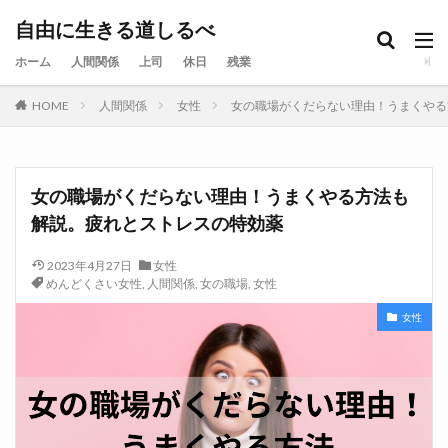
自由に生きる道しるべ
ホーム
人間関係
上司
休日
残業
HOME
人間関係
女性
女の職場がくだらない理由！うまくやる
女の職場がくだらない理由！うまくやる方法も
解説。疲れとストレスの特効薬
2023年4月27日
女性
めんどくさい女性
,
人間関係
,
女の職場
,
女性
女性