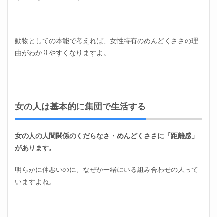
2
くだ
らな
い女
動物としての本能で考えれば、女性特有のめんどくささの理
の職
場｜
由がわかりやすくなりますよ。
うま
くや
る方
法
2.1
女の人は基本的に集団で生活する
話を
聞き
流す
女の人の人間関係のくだらなさ・めんどくささに「距離感」
2.2
があります。
ボス
を見
明らかに仲悪いのに、なぜか一緒にいる組み合わせの人って
極め
る
いますよね。
2.3
相談
する