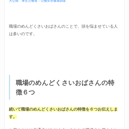
大公開
厚生労働省：労働安全健康調査
見下
す
2.4
職場
職場のめんどくさいおばさんのことで、頭を悩ませている人
のめ
んど
は多いのです。
くさ
いお
ばさ
んの
特徴
④女
の子
扱い
され
職場のめんどくさいおばさんの特
たい
徴６つ
2.5
職場
のめ
続いて職場のめんどくさいおばさんの特徴を６つお伝えしま
んど
くさ
す。
いお
ばさ