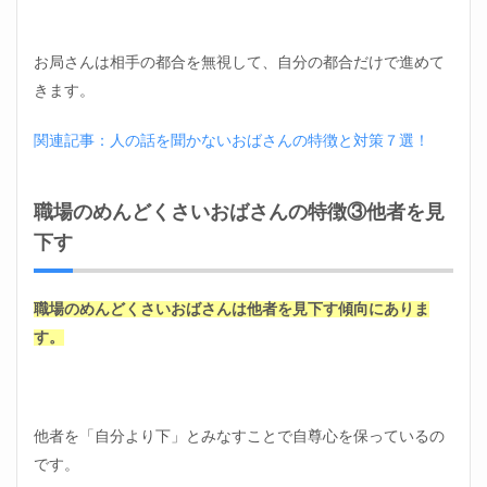
対処
法⑦
適度
に距
お局さんは相手の都合を無視して、自分の都合だけで進めて
離を
きます。
とる
3.8
関連記事：人の話を聞かないおばさんの特徴と対策７選！
職場
のめ
んど
職場のめんどくさいおばさんの特徴③他者を見
くさ
いお
下す
ばさ
んの
対処
職場のめんどくさいおばさんは他者を見下す傾向にありま
法⑧
適当
す。
にあ
しら
う
3.9
他者を「自分より下」とみなすことで自尊心を保っているの
楽し
です。
みな
予定