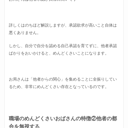
法③
仲良
くし
よう
とし
詳しくはのちほど解説しますが、承認欲求が高いこと自体は
ない
悪くありません。
3.5
職場
しかし、自分で自分を認める自己承認を育てずに、他者承認
のめ
んど
ばかりをおいかけると、めんどくさいことになります。
くさ
いお
ばさ
んの
対処
お局さんは「他者からの関心」を集めることに全振りしてい
法④
るため、非常にめんどくさい存在となっているのです。
可哀
そう
な人
と割
り切
る
職場のめんどくさいおばさんの特徴②他者の都
3.6
合を無視する