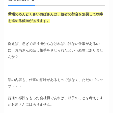
職場
のめ
んど
くさ
職場のめんどくさいおばさんは、他者の都合を無視して物事
いお
を進める傾向があります。
ばさ
んの
対処
法⑥
自分
例えば、急ぎで取り掛からなければいけない仕事があるの
の市
場価
に、お局さんの話し相手をさせられたという経験はありませ
値を
んか？
把握
して
おく
3.7
話の内容も、仕事の意味があるものではなく、ただのゴシッ
職場
のめ
プ・・・
んど
くさ
普通の感性をもった会社員であれば、相手のことを考えます
いお
ばさ
がお局さんにはありません。
んの