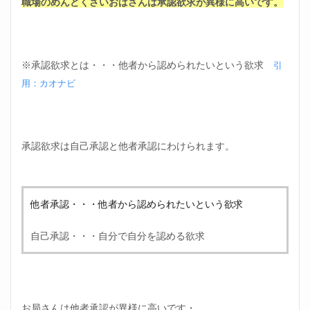
職場のめんどくさいおばさんは承認欲求が異様に高いです。
のめ
んど
くさ
いお
ばさ
んの
※承認欲求とは・・・他者から認められたいという欲求
引
対処
用：カオナビ
法②
否定
をし
ない
承認欲求は自己承認と他者承認にわけられます。
3.3
相談
する
3.4
他者承認・・・他者から認められたいという欲求
職場
のめ
自己承認・・・自分で自分を認める欲求
んど
くさ
いお
ばさ
んの
対処
お局さんは他者承認が異様に高いです・