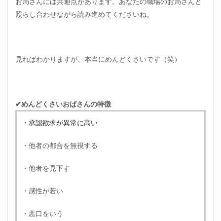
お局さんには共通点があります。あなたの職場のお局さんと
んの
特徴
照らし合わせながら読み進めてくださいね。
⑤悪
口を
いう
2.6
見ればわかりますが、本当にめんどくさいです（笑）
職場
のめ
んど
くさ
いお
✔めんどくさいおばさんの特徴
ばさ
んの
・承認欲求が異常に高い
特徴
⑥自
分に
・他者の都合を無視する
自信
がな
・他者を見下す
い
3
・感性が若い
職場
のめ
・悪口をいう
んど