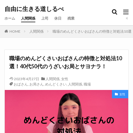
自由に生きる道しるべ
ホーム
人間関係
上司
休日
残業
HOME
人間関係
職場のめんどくさいおばさんの特徴と対処法10選！
職場のめんどくさいおばさんの特徴と対処法10
選！40代50代のうざいお局とサヨナラ！
2023年4月27日
人間関係
,
女性
おばさん
,
お局さん
,
めんどくさい
,
人間関係
,
職場
女性