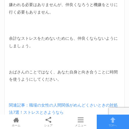
嫌われる必要はありませんが、仲良くなろうと機嫌をとりに
行く必要もありません。
余計なストレスをためないためにも、仲良くならないように
しましょう。
おばさんのことではなく、あなた自身と向き合うことに時間
を使うようにしてください。
関連記事：職場の女性の人間関係がめんどくさいときの対処
法7選！ストレスとさようなら
関連記事：職場で泣く女はうざい！？会社で思わず泣いてし
ホーム
シェア
メニュー
TOPへ