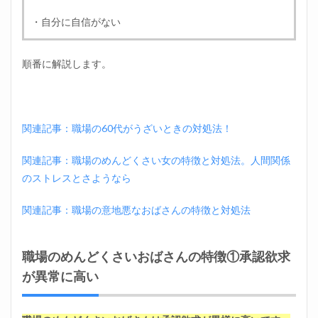
くさ
いお
・自分に自信がない
ばさ
んの
対処
順番に解説します。
法
3.1
職場
のめ
関連記事：職場の60代がうざいときの対処法！
んど
くさ
いお
関連記事：職場のめんどくさい女の特徴と対処法。人間関係
ばさ
のストレスとさようなら
んの
対処
法①
関連記事：職場の意地悪なおばさんの特徴と対処法
一緒
に悪
口は
職場のめんどくさいおばさんの特徴①承認欲求
言わ
ない
が異常に高い
3.2
職場