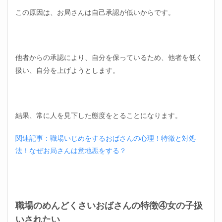
を入
この原因は、お局さんは自己承認が低いからです。
れて
おく
3.10
期間限
他者からの承認により、自分を保っているため、他者を低く
定で考
える
扱い、自分を上げようとします。
4
職場
の人
間関
結果、常に人を見下した態度をとることになります。
係に
おけ
関連記事：職場いじめをするおばさんの心理！特徴と対処
る一
番大
法！なぜお局さんは意地悪をする？
事な
コツ
4.1
新し
い出
職場のめんどくさいおばさんの特徴④女の子扱
会い
いされたい
は自