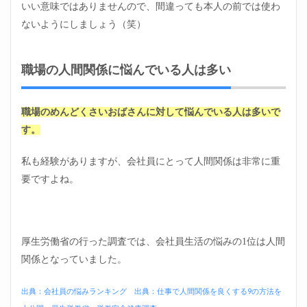
いい意味ではありませんので、間違っても本人の前では使わ
のめ
んど
ないようにしましょう（笑）
くさ
いお
ばさ
職場の人間関係に悩んでいる人は多い
んの
特徴
②他
者の
職場のめんどくさいおばさんに対して悩んでいる人は多いで
都合
す。
を無
視す
る
私も経験がありますが、
会社員にとって人間関係は非常に重
2.3
要ですよね。
職場
のめ
んど
くさ
いお
厚生労働省の行った調査では、会社員生活の悩みの1位は人間
ばさ
関係となっていました。
んの
特徴
③他
出典：会社員の悩みランキング
出典：仕事で人間関係を良くする9の方法を
者を