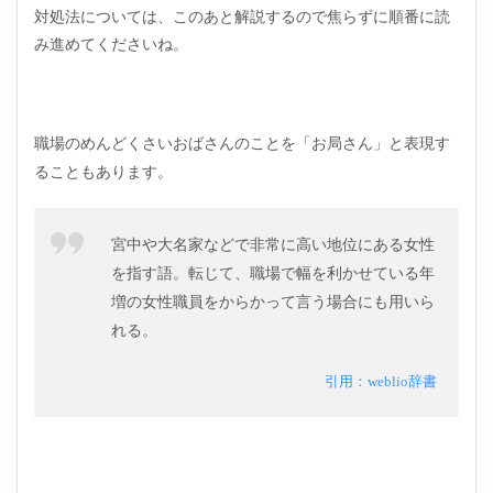
くさ
対処法については、このあと解説するので焦らずに順番に読
いお
み進めてくださいね。
ばさ
んの
特徴
６つ
職場のめんどくさいおばさんのことを「お局さん」と表現す
2.1
職場
ることもあります。
のめ
んど
くさ
宮中や大名家などで非常に高い地位にある女性
いお
ばさ
を指す語。転じて、職場で幅を利かせている年
んの
増の女性職員をからかって言う場合にも用いら
特徴
①承
れる。
認欲
求が
引用：weblio辞書
異常
に高
い
2.2
職場