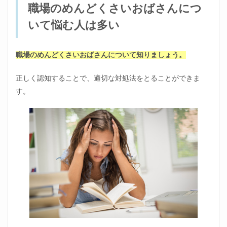
職場のめんどくさいおばさんにつ
くさ
いお
いて悩む人は多い
ばさ
んに
つい
て悩
職場のめんどくさいおばさんについて知りましょう。
む人
は多
正しく認知することで、適切な対処法をとることができま
い
す。
1.1
職場
の人
間関
係に
悩ん
でい
る人
は多
い
2
職場
のめ
んど