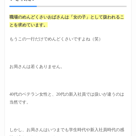
分か
ら探
しに
職場のめんどくさいおばさんは「女の子」として扱われるこ
行か
とを求めています。
なけ
れば
いけ
もうこの一行だけでめんどくさいですよね（笑）
ない
5
職場
のめ
お局さんは若くありません。
んど
くさ
いお
ばさ
ん・
40代のベテラン女性と、20代の新入社員では扱いが違うのは
まと
め
当然です。
しかし、お局さんはいつまでも学生時代や新入社員時代の感