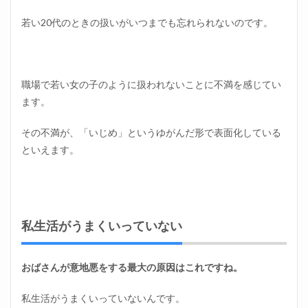
の扱
い方
若い20代のときの扱いがいつまでも忘れられないのです。
3.1
基本
的に
は関
職場で若い女の子のように扱われないことに不満を感じてい
わら
ます。
ない
3.2
その不満が、「いじめ」というゆがんだ形で表面化している
否定
といえます。
しな
い
3.3
ある
程度
私生活がうまくいっていない
の自
己主
張は
する
おばさんが意地悪をする最大の原因はこれですね。
3.4
私生活がうまくいっていないんです。
可哀