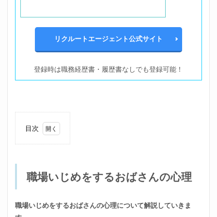
リクルートエージェント公式サイト
登録時は職務経歴書・履歴書なしでも登録可能！
目次
1
職場
いじ
めを
職場いじめをするおばさんの心理
する
おば
さん
の心
職場いじめをするおばさんの心理について解説していきま
理