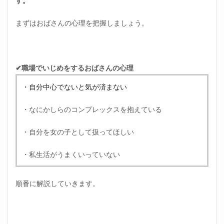
す。
1.1
自分
まずはおばさんの心理を把握しましょう。
中心
でな
いと
気が
済ま
✔職場でいじめをするおばさんの心理
ない
・自分中心でないと気が済まない
1.2
なに
・なにかしらのコンプレックスを抱えている
かし
らの
コン
・自分を女の子として扱ってほしい
プレ
ック
・私生活がうまくいっていない
スを
抱え
てい
る
順番に解説していきます。
1.3
自分
を女