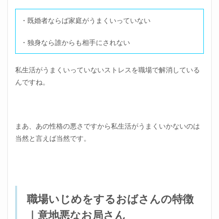
そう
な人
・既婚者ならば家庭がうまくいっていない
と割
り切
る
・独身なら誰からも相手にされない
3.5
楽し
私生活がうまくいっていないストレスを職場で解消している
みな
予定
んですね。
を入
れて
おく
3.6
まあ、あの性格の悪さですから私生活がうまくいかないのは
期間
当然と言えば当然です。
限定
で考
える
4
職場
の人
職場いじめをするおばさんの特徴
間関
係に
｜意地悪なお局さん