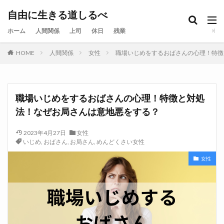
自由に生きる道しるべ
ホーム
人間関係
上司
休日
残業
HOME
人間関係
女性
職場いじめをするおばさんの心理！特徴
職場いじめをするおばさんの心理！特徴と対処
法！なぜお局さんは意地悪をする？
2023年4月27日
女性
いじめ
,
おばさん
,
お局さん
,
めんどくさい女性
女性