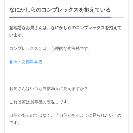
悪な
なにかしらのコンプレックスを抱えている
お局
さん
2.1
意地悪なお局さんは、なにかしらのコンプレックスを抱えて
相手
います。
を選
んで
いじ
コンプレックスとは、心理的な劣等感です。
めを
する
参照：文部科学省
2.2
上司
や立
場の
お局さんはいつも自信満々に見えますか？
強い
人に
はい
これは実は劣等感の裏返しです。
いか
っこ
自信があるのではなく、「自信があるように見られたい」の
する
です。
2.3
社内