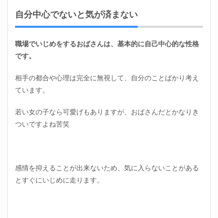
の子
とし
自分中心でないと気が済まない
て扱
って
ほし
職場でいじめをするおばさんは、基本的に自己中心的な性格
い
です。
1.4
私生
相手の都合や心理は完全に無視して、自分のことばかり考え
活が
うま
ています。
くい
って
若い女の子なら可愛げもありますが、おばさんだとかなりき
いな
い
ついですよね苦笑
2
職場
いじ
めを
感情を抑えることが出来ないため、気に入らないことがある
する
とすぐにいじめに走ります。
おば
さん
の特
徴｜
意地