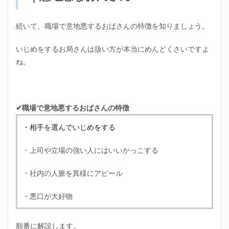
おけ
る一
番大
続いて、職場で意地悪するおばさんの特徴を知りましょう。
事な
コツ
いじめをするお局さんは扱い方が本当にめんどくさいですよ
4.1
ね。
新し
い出
会い
は自
分か
✔職場で意地悪するおばさんの特徴
ら探
しに
・相手を選んでいじめをする
行か
なけ
れば
・上司や立場の強い人にはいいかっこする
いけ
ない
・社内の人脈を異様にアピール
5
職場
・悪口が大好物
いじ
めを
する
順番に解説します。
おば