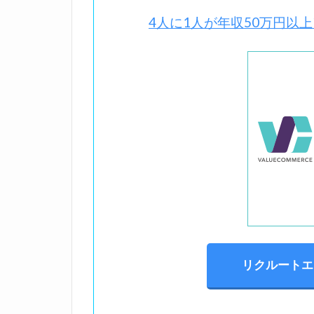
4人に1人が年収50万円以
位置調整のた、、ま！す
リクルートエ