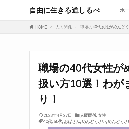
自由に生きる道しるべ
ホ
人間関係
職場の40代女性がめんど
HOME
職場の40代女性が
扱い方10選！わ
り！
2023年4月27日
人間関係
,
女性
40代
,
50代
,
おばさん
,
めんどくさい
,
めんどくさ