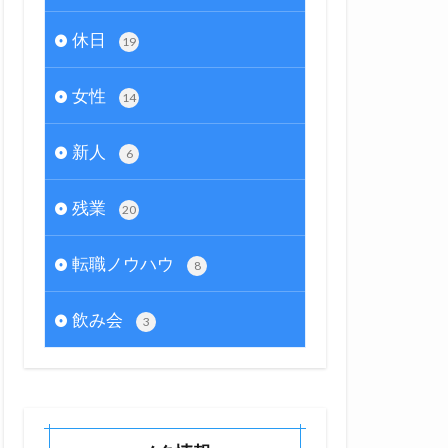
休日
19
女性
14
新人
6
残業
20
転職ノウハウ
8
飲み会
3