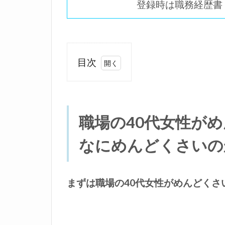
登録時は職務経歴書
目次
1
職
場
の
職場の40代女性が
40
なにめんどくさいの
代
女
性
が
まずは職場の40代女性がめんどくさ
め
ん
ど