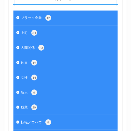
ブラック企業
12
上司
34
人間関係
43
休日
19
女性
14
新人
6
残業
20
転職ノウハウ
8