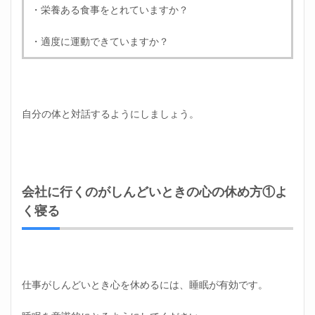
う
・栄養ある食事をとれていますか？
1.7
会社
・適度に運動できていますか？
に行
くの
がし
んど
いと
自分の体と対話するようにしましょう。
きの
心の
休め
方⑥
運動
する
会社に行くのがしんどいときの心の休め方①よ
1.8
く寝る
会社
に行
くの
がし
んど
いと
仕事がしんどいとき心を休めるには、睡眠が有効です。
きの
心の