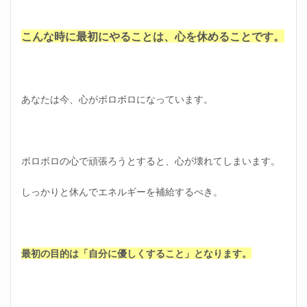
に行
くの
がし
こんな時に最初にやることは、心を休めることです。
んど
いと
きの
心の
休め
あなたは今、心がボロボロになっています。
方①
よく
寝る
1.3
ボロボロの心で頑張ろうとすると、心が壊れてしまいます。
会社
に行
くの
しっかりと休んでエネルギーを補給するべき。
がし
んど
いと
きの
心の
最初の目的は「自分に優しくすること」となります。
休め
方②
気持
ちを