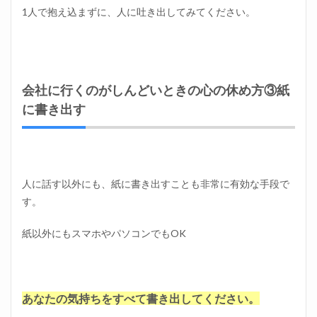
1人で抱え込まずに、人に吐き出してみてください。
4
会社
に行
くの
が辛
い！
会社に行くのがしんどいときの心の休め方③紙
まと
に書き出す
め
人に話す以外にも、紙に書き出すことも非常に有効な手段で
す。
紙以外にもスマホやパソコンでもOK
あなたの気持ちをすべて書き出してください。