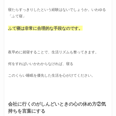
い！
スト
寝たらすっきりしたという経験はないでしょうか。いわゆる
レス
「ふて寝」
の原
因
ふて寝は非常に合理的な手段なのです。
2.2
会社
に行
くの
が辛
夜早めに就寝することで、生活リズムも整ってきます。
い！
異動
何をすればいいかわからなければ、寝る
する
2.3
このくらい睡眠を優先した生活を心がけてください。
会社
に行
くの
が辛
い！
異動
会社に行くのがしんどいときの心の休め方②気
させ
持ちを言葉にする
る