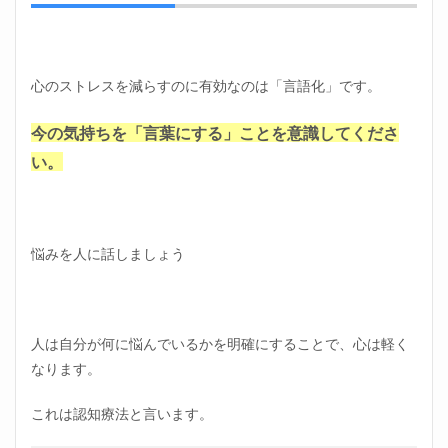
3
会社
に行
くの
が辛
心のストレスを減らすのに有効なのは「言語化」です。
い！
スト
今の気持ちを「言葉にする」ことを意識してくださ
レス
を大
い。
幅に
減ら
す方
法
悩みを人に話しましょう
3.1
登録
はリ
クル
ート
人は自分が何に悩んでいるかを明確にすることで、心は軽く
エー
なります。
ジェ
ント
でOK
これは認知療法と言います。
3.2