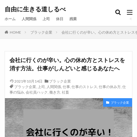
自由に生きる道しるべ
ホーム
人間関係
上司
休日
残業
HOME
ブラック企業
会社に行くのが辛い。心の休め方とストレス
会社に行くのが辛い。心の休め方とストレスを
消す方法。仕事がしんどいと感じるあなたへ
2021年10月14日
ブラック企業
ブラック企業
,
上司
,
人間関係
,
仕事
,
仕事のストレス
,
仕事の休み方
,
仕
事の悩み
,
会社員ハック
,
働き方
,
社畜
ブラック企業