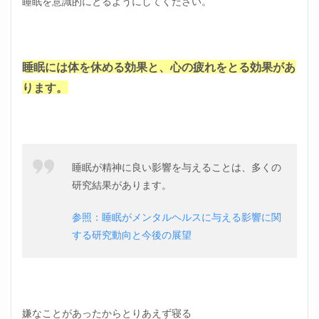
休め
睡眠を意識的にとるようにしてください。
方⑦
暴飲
暴食
はし
ない
睡眠には体を休める効果と、心の疲れをとる効果があ
ります。
2
会社
に行
くの
が辛
い！
仕事
睡眠が精神に良い影響を与えることは、多くの
のス
研究結果があります。
トレ
スを
参照：睡眠がメンタルヘルスに与える影響に関
減ら
す方
する研究動向と今後の展望
法
2.1
会社
に行
くの
嫌なことがあったからとりあえず寝る
が辛