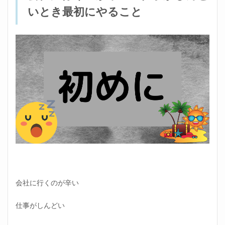
い！
いとき最初にやること
仕事
がし
んど
いと
き最
初に
やる
こと
1.1
会社
に行
くの
がし
んど
いと
きの
心の
休め
会社に行くのが辛い
方：
前提
仕事がしんどい
1.2
会社