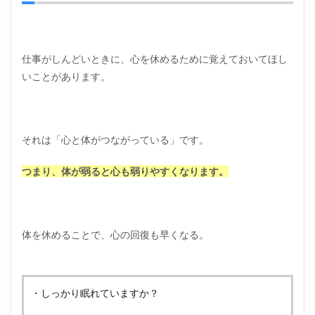
いと
きの
心の
休め
方④
仕事がしんどいときに、心を休めるために覚えておいてほし
日光
いことがあります。
を浴
びる
1.6
会社
それは「心と体がつながっている」です。
に行
くの
がし
つまり、体が弱ると心も弱りやすくなります。
んど
いと
きの
心の
休め
体を休めることで、心の回復も早くなる。
方⑤
食事
をし
っか
りと
・しっかり眠れていますか？
味わ