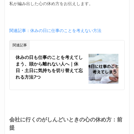
言葉
私が編み出した心の休め方をお伝えします。
にす
る
1.4
会社
関連記事：休みの日に仕事のことを考えない方法
に行
くの
がし
関連記事
んど
いと
休みの日も仕事のことを考えてし
きの
まう、頭から離れない人へ｜休
心の
日・土日に気持ちを切り替えて忘
休め
方③
れる方法7つ
紙に
書き
出す
1.5
会社
に行
会社に行くのがしんどいときの心の休め方：前
くの
がし
提
んど