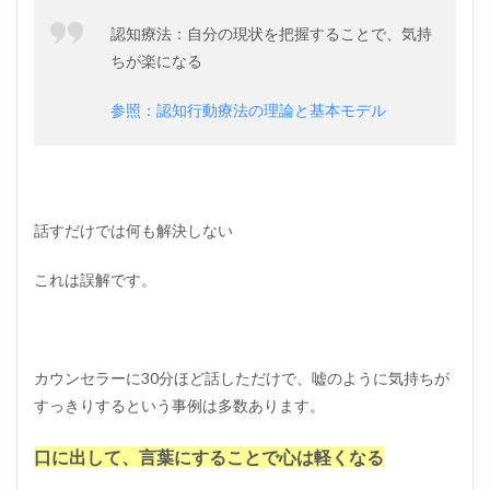
リク
ルー
認知療法：自分の現状を把握することで、気持
トエ
ちが楽になる
ージ
ェン
参照：認知行動療法の理論と基本モデル
トに
登録
する
だけ
で、
なぜ
スト
話すだけでは何も解決しない
レス
が大
これは誤解です。
幅に
減ら
せる
の
か？
カウンセラーに30分ほど話しただけで、嘘のように気持ちが
3.3
すっきりするという事例は多数あります。
さら
にポ
口に出して、言葉にすることで心は軽くなる
イン
ト