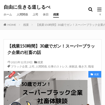
自由に生きる道しるべ
ホーム
人間関係
上司
休日
残業
HOME
残業
【残業150時間】30歳でガン！スーパーブラック企業
【残業150時間】30歳でガン！スーパーブラッ
ク企業の社畜の話
2021年12月29日
残業
ブラック企業
,
上司
,
人間関係
,
仕事のストレス
,
体験談
,
働き方
,
職場
残業