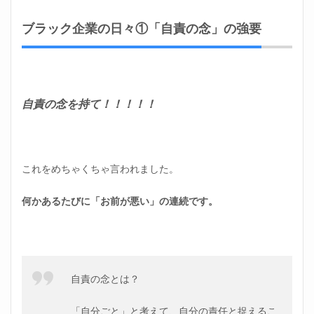
職
4.3
ブラック企業の日々①「自責の念」の強要
手に
入れ
た一
番大
きい
もの
自責の念を持て！！！！！
5
まと
め
これをめちゃくちゃ言われました。
何かあるたびに「お前が悪い」の連続です。
自責の念とは？
「自分ごと」と考えて、自分の責任と捉えるこ