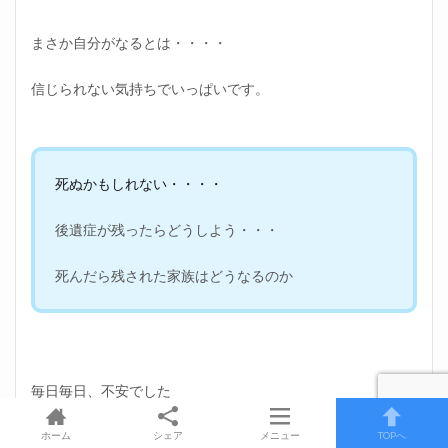
まさか自分がなるとは・・・・
信じられない気持ちでいっぱいです。
死ぬかもしれない・・・・
後遺症が残ったらどうしよう・・・
死んだら残された家族はどうなるのか
毎日毎日、不安でした
ホーム
シェア
メニュー
TOPへ
本当に怖かったです。