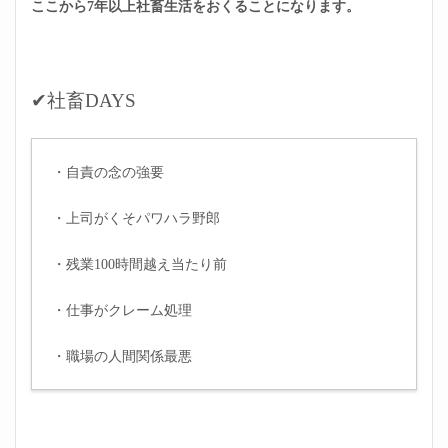
ここから7年以上社畜生活をおくることになります。
3.4
転職
前は
めち
ゃく
✔社畜DAYS
ちゃ
びび
って
いた
・自責の念の強要
4
勇気
・上司がくそパワハラ野郎
をだし
て・・・！
・残業100時間越え当たり前
4.1
転職
して
・仕事がクレーム処理
気づ
いた
・職場の人間関係最悪
こと
4.2
2回目
の転