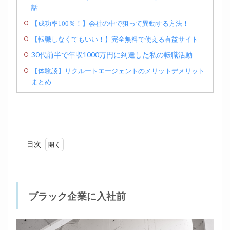
話
【成功率100％！】会社の中で狙って異動する方法！
【転職しなくてもいい！】完全無料で使える有益サイト
30代前半で年収1000万円に到達した私の転職活動
【体験談】リクルートエージェントのメリットデメリット
まとめ
目次
1
ブラ
ック
企業
に入
ブラック企業に入社前
社前
2