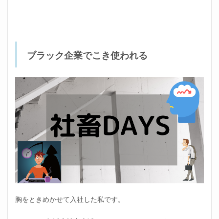
3.1
自分
を優
先し
た働
き方
ブラック企業でこき使われる
をす
るよ
うに
なる
3.2
異動
して
一時
的に
状況
が改
善す
る
3.3
転職
胸をときめかせて入社した私です。
を決
意