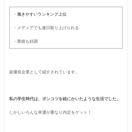
パワ
ハラ
・働きやすいランキング上位
野郎
2.3
・メディアでも連日取り上げられる
ブラ
ック
・業績も好調
企業
の
日々
③残
業100
時間
超優良企業として紹介されています。
越え
が当
たり
前
2.4
私の学生時代は、ポンコツを絵にかいたような生活でした。
ブラ
ック
しかしいろんな幸運が重なり内定をゲット！
企業
の
日々
④仕