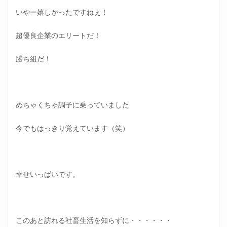
事が
いやー嬉しかったですねぇ！
クレ
ーム
処理
超優良企業のエリートだ！
2.5
勝ち組だ！
ブラ
ック
企業
の
日々
めちゃくちゃ調子に乗っていました
⑤職
場の
人間
今でもはっきり覚えています（笑）
関係
最悪
3
30
幸せいっぱいです。
歳で
命の
危険
が訪
れる
このあと訪れる社畜生活を知らずに・・・・・・