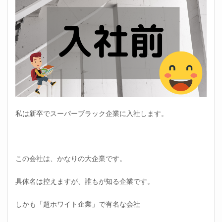
ブラ
ック
企業
でこ
き使
われ
る
2.1
ブラッ
ク企業
の日々
①「自
私は新卒でスーパーブラック企業に入社します。
責の
念」の
強要
2.2
この会社は、かなりの大企業です。
ブラ
ック
企業
具体名は控えますが、誰もが知る企業です。
の
日々
②上
しかも「超ホワイト企業」で有名な会社
司が
くそ