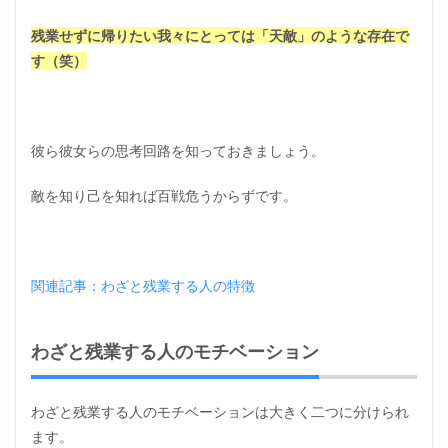
業が
多す
残業せずに帰りたい我々にとっては「天敵」のような存在で
ぎる
す（笑）
なら
4.1
効率
的な
彼ら彼女らの思考回路を知っておきましょう。
方法
5
敵を知り己を知れば百戦危うからずです。
残業
しな
いで
帰る
｜ま
関連記事：わざと残業する人の特徴
とめ
わざと残業する人のモチベーション
わざと残業する人のモチベーションは大きく二つに分けられ
ます。