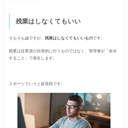
残業
はし
なく
残業はしなくてもいい
ても
いい
2
そもそも論ですが、
残業はしなくてもいいもの
です。
残業
しな
残業は従業員が自発的に行うものではなく、管理者が「命令
いで
帰る
すること」で発生します。
ため
の下
準備
｜残
業す
スポーツでいうと延長戦です。
る人
のあ
しら
い方
2.1
わざ
と残
業す