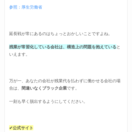
参照：厚生労働省
3
残業
しな
いで
帰る
延長戦が常にあるのはちょっとおかしいことですよね。
方法
3.1
残業が常習化している会社は、構造上の問題を抱えている
と
残業
いえます。
しな
いと
いう
意識
を持
万が一、あなたの会社が残業代を払わずに働かせる会社の場
つ
合は、
間違いなくブラック企業
です。
3.2
仕事
一刻も早く脱出するようにしてください。
を残
して
おく
3.3
✔公式サイト
仕事