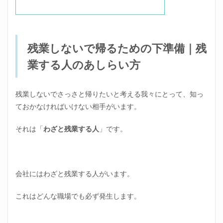
きう
けな
い
3.7
仕事
残業しないで帰るための下準備｜残
が終
業する人のあしらい方
わっ
ても
提出
しな
残業しないでさっさと帰りたいと考える我々にとって、知っ
い
ておかなければいけない相手がいます。
3.8
大し
それは「
わざと残業する人
」です。
たこ
とに
はな
らな
いと
会社にはわざと残業する人がいます。
知る
4
これはどんな職場でも必ず発生します。
どう
して
も残