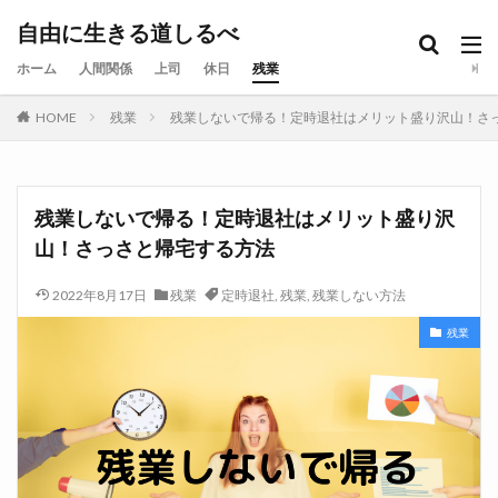
自由に生きる道しるべ
ホーム
人間関係
上司
休日
残業
HOME
残業
残業しないで帰る！定時退社はメリット盛り沢山！さ
残業しないで帰る！定時退社はメリット盛り沢
山！さっさと帰宅する方法
2022年8月17日
残業
定時退社
,
残業
,
残業しない方法
残業