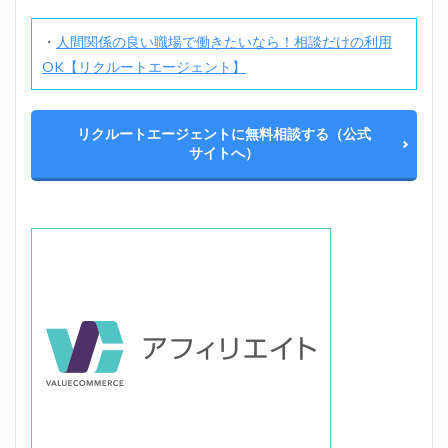
の意
識は
・
人間関係の良い職場で働きたいなら！
相談だけの利用
低く
OK【リクルートエージェント】
3.4
自己
肯定
感を
リクルートエージェントに無料相談する（公式
高め
サイトへ）
る
3.5
位置調整のために入力しま！す
会社
の人
との
付き
合い
は必
要最
低限
に
3.6
仕事
を引