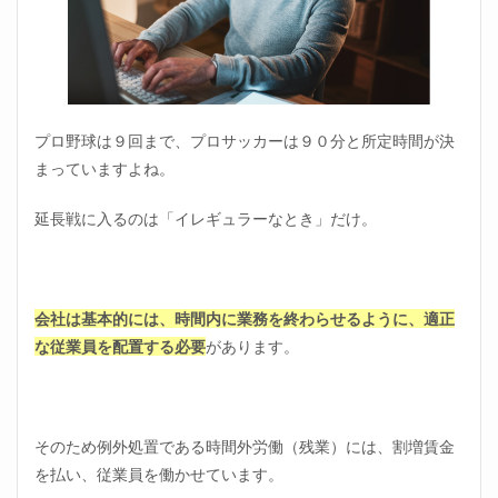
る人
のモ
チベ
ーシ
ョン
2.2
プロ野球は９回まで、プロサッカーは９０分と所定時間が決
残業
まっていますよね。
代目
当て
延長戦に入るのは「イレギュラーなとき」だけ。
2.3
会社
しか
居場
所が
会社は基本的には、時間内に業務を終わらせるように、適正
ない
な従業員を配置する必要
があります。
2.4
残業
しな
いで
そのため例外処置である時間外労働（残業）には、割増賃金
帰る
ため
を払い、従業員を働かせています。
には