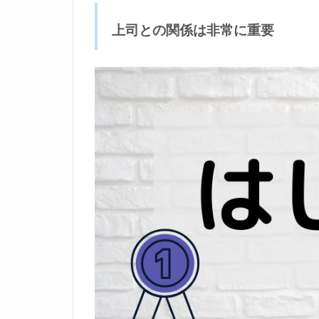
司
と
上司との関係は非常に重要
の
関
係
は
非
常
に
重
要
2
嫌
い
な
上
司
を