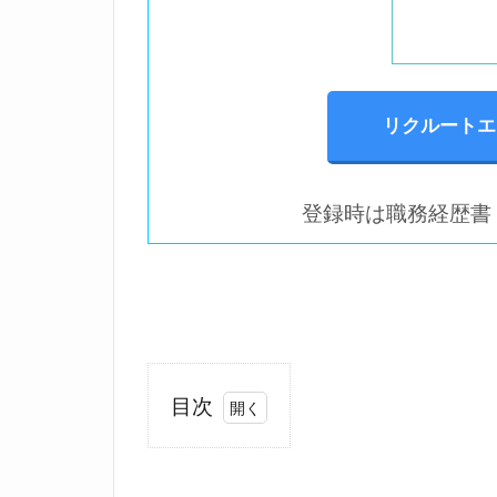
位置調整のた、、ま！す
リクルートエ
登録時は職務経歴書
目次
1
上