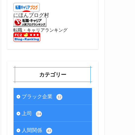
にほんブログ村
転職・キャリアランキング
カテゴリー
ブラック企業
12
上司
34
人間関係
43