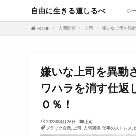
自由に生きる道しるべ
ホ
人間関係
上司
嫌いな上司を異
HOME
嫌いな上司を異動
ワハラを消す仕返
０％！
2023年4月26日
上司
ブラック企業
,
上司
,
人間関係
,
仕事のストレス
,