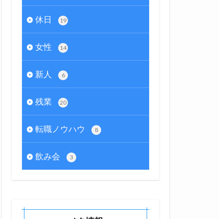
休日
19
女性
14
新人
6
残業
20
転職ノウハウ
8
飲み会
3