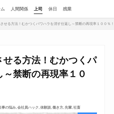
ーム
人間関係
上司
休日
残業
動させる方法！むかつくパワハラを消す仕返し～禁断の再現率１００％
させる方法！むかつくパ
し～禁断の再現率１０
仕事の悩み
,
会社員ハック
,
体験談
,
働き方
,
先輩
,
社畜