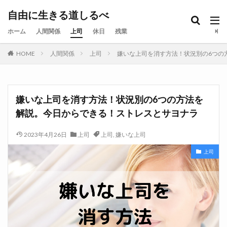
自由に生きる道しるべ
ホーム
人間関係
上司
休日
残業
HOME
人間関係
上司
嫌いな上司を消す方法！状況別の6つの
嫌いな上司を消す方法！状況別の6つの方法を
解説。今日からできる！ストレスとサヨナラ
2023年4月26日
上司
上司
,
嫌いな上司
上司