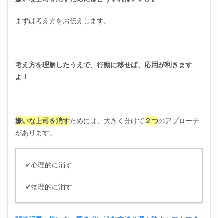
価値
を把
握し
まずは考え方をお伝えします。
てお
く
3.6
期間
考え方を理解したうえで、行動に移せば、応用が利きます
限定
よ！
で考
える
4
職場
嫌いな上司を消す
ためには、大きく分けて
２つ
のアプローチ
の人
間関
があります。
係に
おけ
る一
✔心理的に消す
番大
事な
コツ
✔物理的に消す
4.1
新し