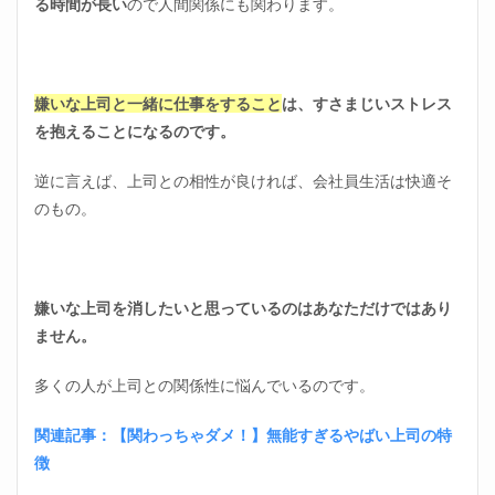
る時間が長い
ので人間関係にも関わります。
2.2
嫌い
な上
司を
嫌いな上司と一緒に仕事をすること
は、すさまじいストレス
消す
を抱えることになるのです。
ため
の考
え方
逆に言えば、上司との相性が良ければ、会社員生活は快適そ
②物
のもの。
理的
に消
す
3
嫌いな上司を消したいと思っているのはあなただけではあり
嫌い
な上
ません。
司を
消す
多くの人が上司との関係性に悩んでいるのです。
方法
｜６
つの
関連記事：【関わっちゃダメ！】無能すぎるやばい上司の特
対策
徴
3.1