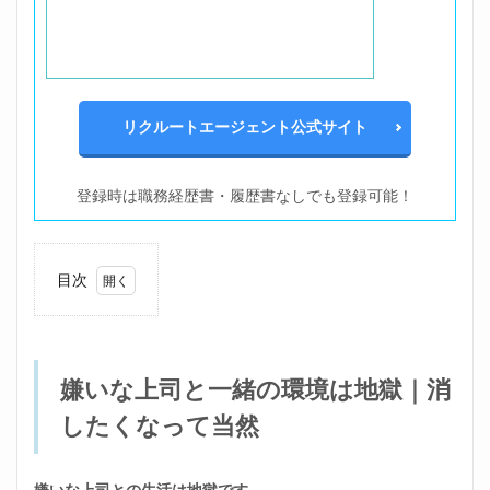
リクルートエージェント公式サイト
登録時は職務経歴書・履歴書なしでも登録可能！
目次
1
嫌い
な上
司と
嫌いな上司と一緒の環境は地獄｜消
一緒
の環
したくなって当然
境は
地獄
｜消
した
嫌いな上司との生活は地獄です。