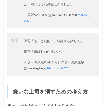
司を
た、同じような愚痴吐きました。
消す
方法
⑥気
— 只野SAKULA (@sakula90601093)
March 5,
持ち
2022
の切
り替
え方
を身
に着
上司「もっと端的に。結論から話して」
ける
部下「俺はお前が嫌いだ」
3.4
相談
する
— タケ🔶東京Webディレクターの悪魔💎
(@takelogtake)
March 6, 2022
3.5
嫌い
な上
司を
消す
嫌いな上司を消すための考え方
方法
⑦自
分の
市場
嫌いな上司を消すためにはどうすればいいか。