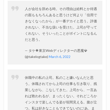
嫌い
な上
人が会社を辞める時。その理由は給料とか待遇
司を
の面ももちろんあると思うけど何より「信用で
消す
方法
きなくなったから」が一番デカイと思う。評価
①話
されない、不当な扱いを受けた。上司が守って
しか
けな
くれない。そういったことがポイントになるん
い
だと思う。
3.2
嫌い
— タケ🔶東京Webディレクターの悪魔💎
な上
(@takelogtake)
March 6, 2022
司を
消す
方法
③一
緒に
休職中の私の上司。私のこと嫌いなんだと思
仕事
う。休職されてから上司の仕事も引き取り、残
しな
業しながら、こなしてきた。上司から、一言あ
い
れば救われるが、まったくない。それどころか
3.3
インスタで楽しんでる姿が垣間見える。腹が立
嫌い
な上
つ。私は好きなこともできてないのに!あ、ま