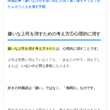
関連記事：嫌いな上司を追い込む方法７選！陰キャでもでき
い出
会い
たムカつく人を潰す手順
は自
分か
ら探
しに
行か
なけ
嫌いな上司を消すための考え方①心理的に消す
れば
いけ
ない
嫌いな上司を消す考え方その１
は、心理的に消すことです。
5
嫌い
上司は実際に消えていなくても、「あなたの中で」消えてし
な上
まえば、
いないのと同じ存在
になります。
司を
消す
方
法！
まと
好きの対義語は「嫌い」ではなく、「無関心」なのです。
め
死ぬほどむかつく上司のことを、考えずに済む方法はありま