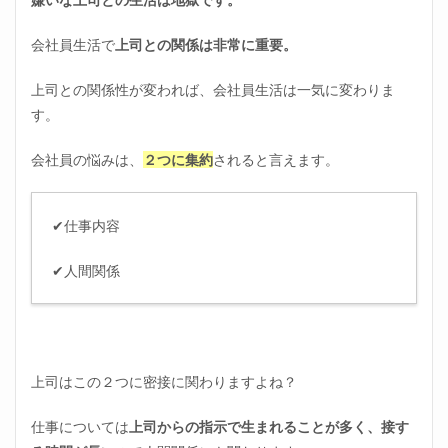
くな
って
会社員生活で
上司との関係は非常に重要。
当然
2
上司との関係性が変われば、会社員生活は一気に変わりま
嫌い
す。
な上
司を
消す
会社員の悩みは、
２つに集約
されると言えます。
ため
の考
え方
✔仕事内容
2.1
嫌い
✔人間関係
な上
司を
消す
ため
の考
え方
上司はこの２つに密接に関わりますよね？
①心
理的
に消
仕事については
上司からの指示で生まれることが多く、接す
す