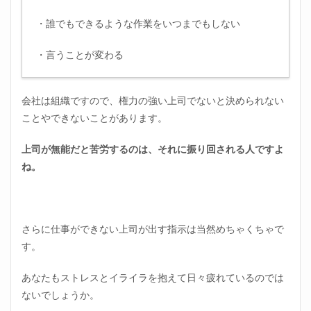
2
無能
・誰でもできるような作業をいつまでもしない
なや
ばい
・言うことが変わる
上司
のも
とに
いる
会社は組織ですので、権力の強い上司でないと決められない
のは
ことやできないことがあります。
百害
あっ
て一
上司が無能だと苦労するのは、それに振り回される人ですよ
利な
ね。
し！
心が
疲れ
切っ
てし
さらに仕事ができない上司が出す指示は当然めちゃくちゃで
まい
す。
ます
2.1
あなたもストレスとイライラを抱えて日々疲れているのでは
心身
ないでしょうか。
とも
に病