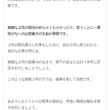
3
要です。
無能
すぎ
るや
ばい
上司
無能な上司の指示がめちゃくちゃだったり、言うことに一貫
の対
処法
性がないのは想像力の欠如が原因です。
3.1
上司の指示通りに仕事をしたのに、別の上司に怒られたり、
自分
の市
余計な仕事が増える。
場価
値を
無能な上司の想像力のなさで、部下のあなたは日々非常に苦
把握
して
労されていることでしょう。
おく
このような無能上司の下では、健康を害して当然です。
3.2
相談
する
3.3
あまりにもストレスが限界の場合は、早急に職場を離れる努
期間
限定
力を行いましょう。