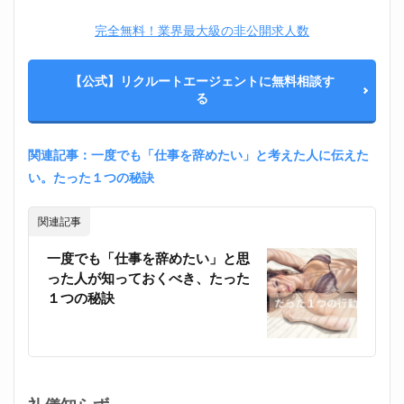
で考
える
完全無料！業界最大級の非公開求人数
3.4
あな
【公式】リクルートエージェントに無料相談す
たか
る
らは
近づ
かな
い
関連記事：一度でも「仕事を辞めたい」と考えた人に伝えた
3.5
い。たった１つの秘訣
転職
活動
関連記事
して
おく
一度でも「仕事を辞めたい」と思
（準
備だ
った人が知っておくべき、たった
けで
１つの秘訣
Ｏ
Ｋ）
3.6
世界
を広
げる