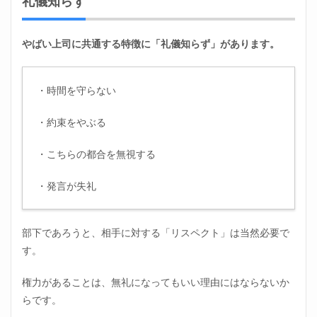
礼儀知らず
行動
をと
る
やばい上司に共通する特徴に「礼儀知らず」があります。
4
無能
すぎ
・時間を守らない
るや
ばい
・約束をやぶる
上司
の特
徴と
・こちらの都合を無視する
対処
法｜
・発言が失礼
まと
め
部下であろうと、相手に対する「リスペクト」は当然必要で
す。
権力があることは、無礼になってもいい理由にはならないか
らです。