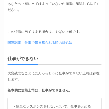
トレ
あなたの上司に当てはまっていないか順番に確認してみてく
スの
ださい。
原因
は？
1.1
仕事
がで
この特徴に当てはまる場合は、やばい上司です。
きな
い
関連記事：仕事で毎日怒られる時の対処法
1.2
想像
力が
仕事ができない
ない
1.3
大変残念なことにほんっっとうに仕事ができない上司は存在
礼儀
知ら
します。
ず
基本的に無能上司は、仕事ができません。
1.4
責任
感が
ない
・簡単なレスポンスをしないせいで、仕事をとめる