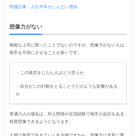
気に
関連記事：入社半年がしんどい理由
なる
可能
性が
想像力がない
ある
2.2
会社
無能な上司に限ったことでないのですが、想像力がない人は
その
相手を不快にさせることが多いです。
もの
がや
ばい
・この発言をしたら人はどう思うか
2.3
力が
つか
・自分がこの行動をとることでどのような影響がある
ない
か
2.4
自己
肯定
普通の人の場合は、対人関係や交流経験で相手の反応をある
感が
程度想像できるようになります。
下が
る
人間は集団で生きていく生き物ですから、想像力は非常に重