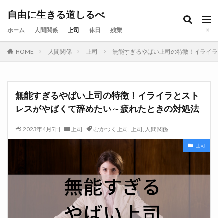
自由に生きる道しるべ
ホーム
人間関係
上司
休日
残業
HOME
人間関係
上司
無能すぎるやばい上司の特徴！イライラ
無能すぎるやばい上司の特徴！イライラとスト
レスがやばくて辞めたい～疲れたときの対処法
2023年4月7日
上司
むかつく上司
,
上司
,
人間関係
上司