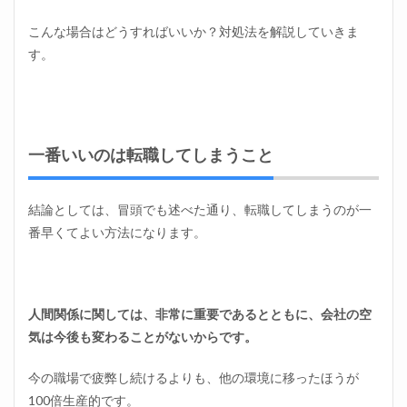
対処
法
こんな場合はどうすればいいか？対処法を解説していきま
す。
1.1
一番
いい
のは
転職
して
一番いいのは転職してしまうこと
しま
うこ
と
結論としては、冒頭でも述べた通り、転職してしまうのが一
1.2
番早くてよい方法になります。
職場
は仕
事を
する
とこ
人間関係に関しては、非常に重要であるとともに、会社の空
ろと
気は今後も変わることがないからです。
わり
きる
今の職場で疲弊し続けるよりも、他の環境に移ったほうが
1.3
100倍生産的です。
人を