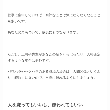
人間
関係
が理
仕事に集中していれば、余計なことは気にならなくなること
由で
辞め
も多いです。
ても
いい
あなたの力もついて、成長にもつながります。
理由
2.1
人間
関係
ただし、上司や先輩があなたの足を引っぱったり、人格否定
は非
常に
するような場合は例外です。
重要
2.2
パワハラやセクハラのある職場の場合は、人間関係というよ
人間
り「犯罪」に近いので、早急に離れるようにしましょう。
関係
は会
社の
雰囲
気で
形成
人を嫌ってもいいし、嫌われてもいい
され