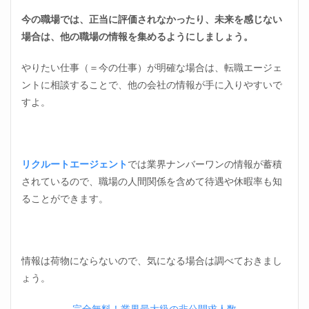
仕事
今の職場では、正当に評価されなかったり、未来を感じない
が好
きだ
場合は、他の職場の情報を集めるようにしましょう。
け
ど、
やりたい仕事（＝今の仕事）が明確な場合は、転職エージェ
人間
ントに相談することで、他の会社の情報が手に入りやすいで
関係
が悪
すよ。
い場
合は
職場
を離
れる
リクルートエージェント
では業界ナンバーワンの情報が蓄積
努力
されているので、職場の人間関係を含めて待遇や休暇率も知
をし
よう
ることができます。
3.1
便利
なサ
イト
情報は荷物にならないので、気になる場合は調べておきまし
が多
ょう。
くあ
る
完全無料！業界最大級の非公開求人数