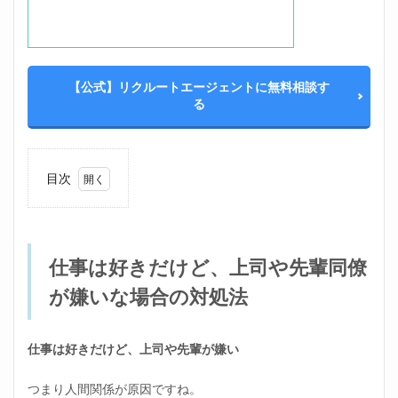
【公式】リクルートエージェントに無料相談す
る
目次
1
仕事
は好
きだ
仕事は好きだけど、上司や先輩同僚
け
ど、
が嫌いな場合の対処法
上司
や先
輩同
僚が
仕事は好きだけど、上司や先輩が嫌い
嫌い
な場
つまり人間関係が原因ですね。
合の