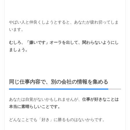
人間
関係
が原
因で
辞め
やばい人と仲良くしようとすると、あなたが疲れ切ってしま
るの
います。
は珍
しい
むしろ、「嫌いです」オーラを出して、関わらないようにし
こと
では
ましょう。
ない
2.6
仕事
が好
きな
同じ仕事内容で、別の会社の情報を集める
の
は、
もの
あなたは自覚がないかもしれませんが、
仕事が好きなことは
すご
くい
本当に素晴らしいことです。
いこ
と
どんなことでも「好き」に勝るものはないからです。
2.7
仕事