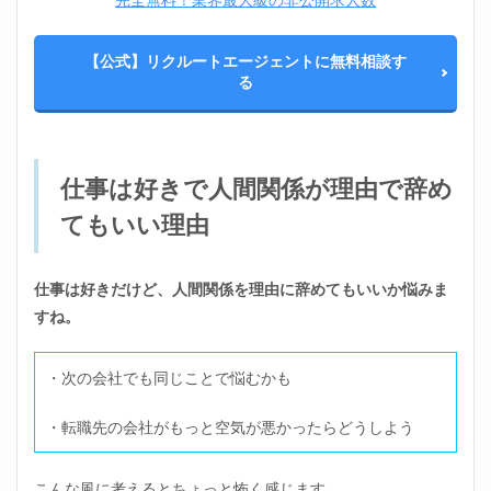
3.2
精神
的に
【公式】リクルートエージェントに無料相談す
非常
る
にメ
リッ
トが
ある
仕事は好きで人間関係が理由で辞め
3.3
行動
てもいい理由
のハ
ード
ルは
仕事は好きだけど、人間関係を理由に辞めてもいいか悩みま
非常
に小
すね。
さい
3.4
・次の会社でも同じことで悩むかも
心の
疲れ
は知
・転職先の会社がもっと空気が悪かったらどうしよう
らな
い間
にた
こんな風に考えるとちょっと怖く感じます。