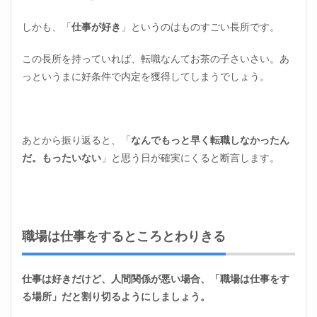
嫌っ
ても
しかも、「
仕事が好き
」というのはものすごい長所です。
いい
し、
この長所を持っていれば、転職なんてお茶の子さいさい。あ
嫌わ
れて
っというまに好条件で内定を獲得してしまうでしょう。
もい
い
1.4
同じ
あとから振り返ると、「
なんでもっと早く転職しなかったん
仕事
だ。もったいない
」と思う日が確実にくると断言します。
内容
で、
別の
会社
の情
報を
職場は仕事をするところとわりきる
集め
る
2
仕事は好きだけど、人間関係が悪い場合、「職場は仕事をす
仕事
る場所」だと割り切るようにしましょう。
は好
きで