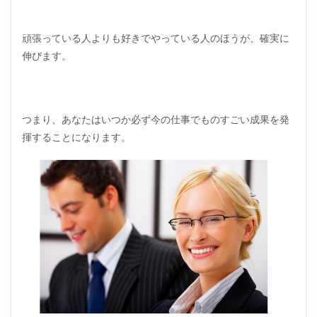
が好
きな
頑張っている人よりも好きでやっている人のほうが、確実に
場合
は、
伸びます。
別の
職場
で必
ず輝
ける
つまり、あなたはいつか必ず今の仕事でものすごい成果を発
揮することになります。
2.8
職場
を変
える
こと
で、
劇的
に良
くな
る可
能性
が高
い
3