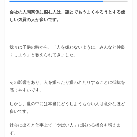
る
2.3
会社の人間関係に悩む人は、誰とでもうまくやろうとする優
人間
しい気質の人が多いです。
関係
が悪
い職
場は
ブラ
我々は子供の時から、「人を嫌わないように、みんなと仲良
ック
くしよう」と教えられてきました。
な場
合が
多い
2.4
その影響もあり、人を嫌ったり嫌われたりすることに抵抗を
やば
い職
感じやすいです。
場に
はや
しかし、世の中には本当にどうしようもない人は意外なほど
ばい
人が
多いです。
集ま
る
社会に出ると仕事上で「やばい人」に関わる機会も増えま
2.5
す。