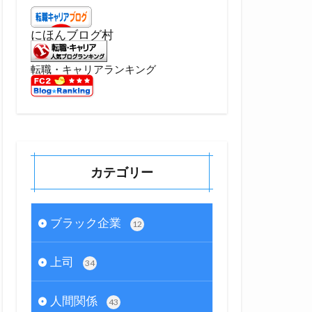
にほんブログ村
転職・キャリアランキング
カテゴリー
ブラック企業
12
上司
34
人間関係
43