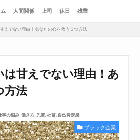
ーム
人間関係
上司
休日
残業
甘えでない理由！あなたの心を救う６つ方法
いは甘えでない理由！あ
つ方法
仕事の悩み
,
働き方
,
先輩
,
社畜
,
自己肯定感
ブラック企業