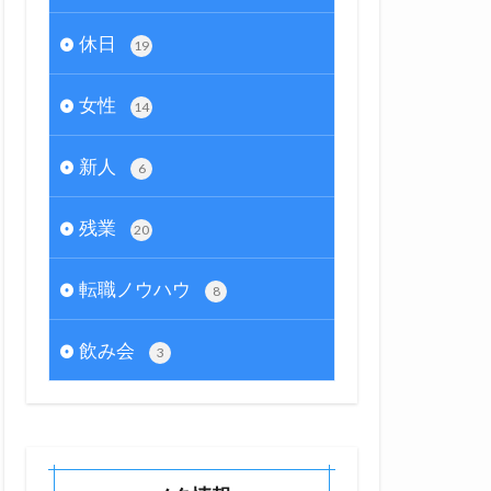
休日
19
女性
14
新人
6
残業
20
転職ノウハウ
8
飲み会
3