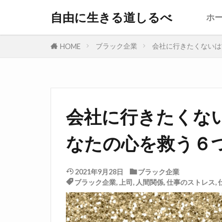
自由に生きる道しるべ
ホ
ブラック企業
会社に行きたくないは
HOME
会社に行きたくな
なたの心を救う６
2021年9月28日
ブラック企業
ブラック企業
,
上司
,
人間関係
,
仕事のストレス
,