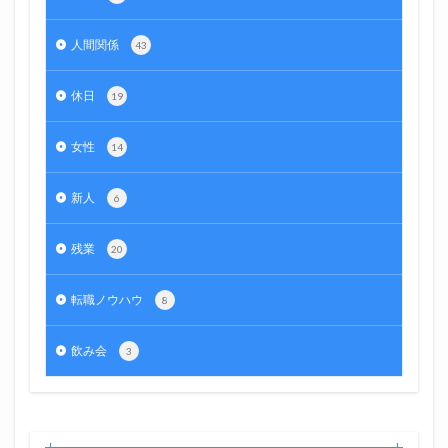
人間関係
43
休日
19
女性
14
新人
6
残業
20
転職ノウハウ
8
飲み会
3