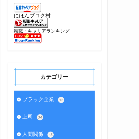
にほんブログ村
転職・キャリアランキング
カテゴリー
ブラック企業
12
上司
34
人間関係
43