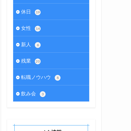
休日
19
女性
14
新人
6
残業
20
転職ノウハウ
8
飲み会
3