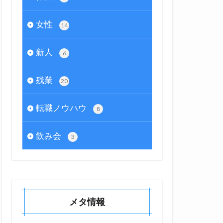
女性
14
新人
6
残業
20
転職ノウハウ
8
飲み会
3
メタ情報