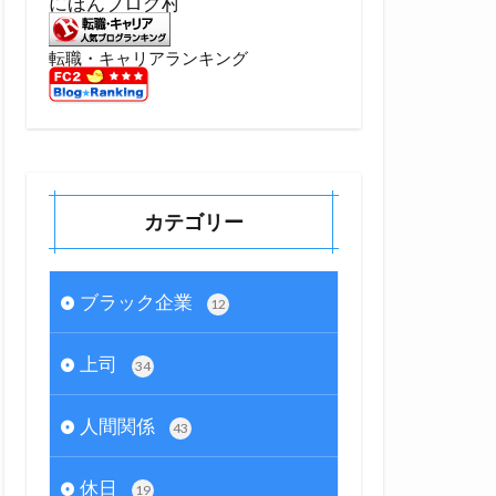
にほんブログ村
転職・キャリアランキング
カテゴリー
ブラック企業
12
上司
34
人間関係
43
休日
19