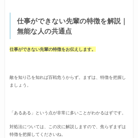
係に
おけ
る一
番大
仕事ができない先輩の特徴を解説｜
事な
コツ
無能な人の共通点
4.1
新し
仕事ができない先輩の特徴をお伝えします。
い出
会い
は自
分か
ら探
敵を知り己を知れば百戦危うからず。まずは、特徴を把握し
しに
行か
ましょう。
なけ
れば
いけ
ない
「あるある」という点が非常に多いことがわかるはずです。
5
仕事
対処法については、この次に解説しますので、焦らずまずは
がで
きな
特徴を把握してくださいね。