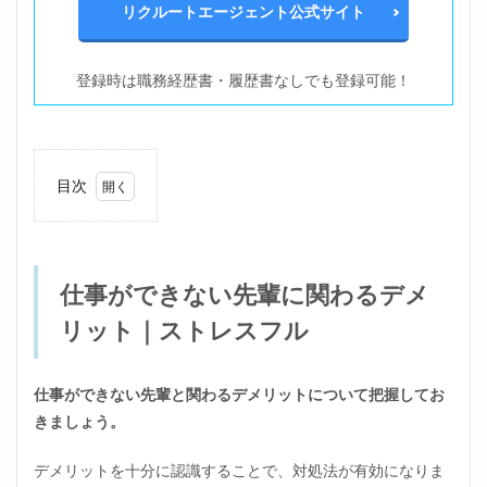
リクルートエージェント公式サイト
登録時は職務経歴書・履歴書なしでも登録可能！
目次
1
仕事
がで
きな
仕事ができない先輩に関わるデメ
い先
輩に
リット｜ストレスフル
関わ
るデ
メリ
ット
仕事ができない先輩と関わるデメリットについて把握してお
｜ス
きましょう。
トレ
スフ
デメリットを十分に認識することで、対処法が有効になりま
ル