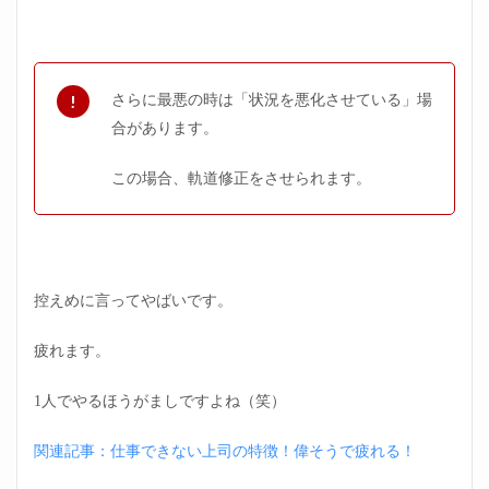
遅い
2.4
仕事
がで
さらに最悪の時は「状況を悪化させている」場
きな
合があります。
い先
輩の
特徴
この場合、軌道修正をさせられます。
④自
覚が
ない
3
仕事
控えめに言ってやばいです。
がで
きな
い先
疲れます。
輩の
対処
1人でやるほうがましですよね（笑）
法｜
具体
的な
関連記事：仕事できない上司の特徴！偉そうで疲れる！
対策