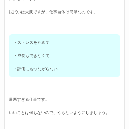
する
3.4
尻拭いは大変ですが、仕事自体は簡単なのです。
仕事
がで
きな
い先
輩の
・ストレスをためて
対策
④市
場価
・成長もできなくて
値を
把握
・評価にもつながらない
する
3.5
期間
限定
で考
最悪すぎる仕事です。
える
4
いいことは何もないので、やらないようにしましょう。
職場
の人
間関