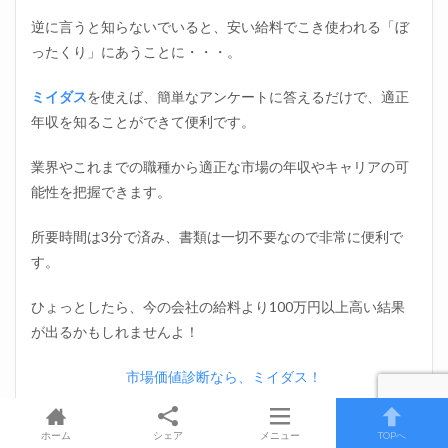
逆に言うと知らないでいると、安い給料でこき使われる「ぼ
ったくり」にあうことに・・・。
ミイダス
を使えば、簡単なアンケートに答えるだけで、適正
年収を知ることができて便利です。
業界やこれまでの職種から適正な市場の年収やキャリアの可
能性を把握できます。
所要時間は3分で済み、書類は一切不要なので非常に便利で
す。
ひょっとしたら、今の会社の給料より100万円以上高い結果
が出るかもしれませんよ！
市場価値診断なら、ミイダス！
【公式】ミイダスで市場価値を調べる
ホーム
シェア
メニュー
TOPへ