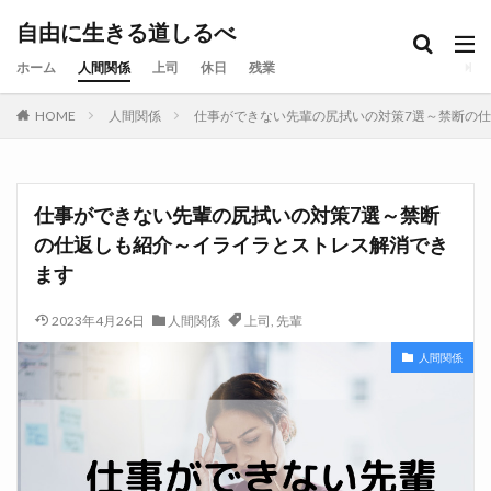
自由に生きる道しるべ
ホーム
人間関係
上司
休日
残業
HOME
人間関係
仕事ができない先輩の尻拭いの対策7選～禁断の
仕事ができない先輩の尻拭いの対策7選～禁断
の仕返しも紹介～イライラとストレス解消でき
ます
2023年4月26日
人間関係
上司
,
先輩
人間関係