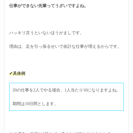
2
仕事ができない先輩ってうざいですよね。
仕事
がで
きな
い先
輩の
ハッキリ言うといないほうがましです。
特徴
を解
理由は、足を引っ張るせいで余計な仕事が増えるからです。
説｜
無能
な人
の共
通点
✔具体例
2.1
仕事
がで
20の仕事を2人でやる場合、1人当たり10になりますよね。
きな
い先
期間は10日間とします。
輩の
特徴
①連
絡を
しな
い