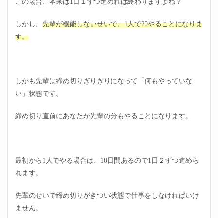
この場合、本来は1日１ずつ進めれば終わりますよね？
2.2
しかし、
仕事
先輩が機能しないせいで、1人で20やることになりま
がで
す。
きな
い先
輩の
特徴
②指
しかも先輩は締め切りぎりぎりになって「何もやっていな
示を
い」状態です。
ださ
ない
（だ
締め切り直前にあなたが先輩の分もやることになります。
せな
い）
2.3
仕事
最初から1人でやる場合は、10日間あるので1日２ずつ進めら
がで
きな
れます。
い先
輩の
先輩のせいで締め切りがきつい状態で仕事をしなければいけ
特徴
③仕
ません。
事が