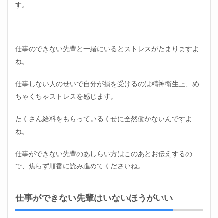
す。
1.1
仕事
がで
きな
い先
仕事のできない先輩と一緒にいるとストレスがたまりますよ
輩は
いな
ね。
いほ
うが
仕事しない人のせいで自分が損を受けるのは精神衛生上、め
いい
ちゃくちゃストレスを感じます。
1.2
仕事
たくさん給料をもらっているくせに全然働かないんですよ
がで
きな
ね。
い先
輩の
仕事ができない先輩のあしらい方はこのあとお伝えするの
尻拭
で、焦らず順番に読み進めてくださいね。
いを
して
も成
長で
仕事ができない先輩はいないほうがいい
きな
い