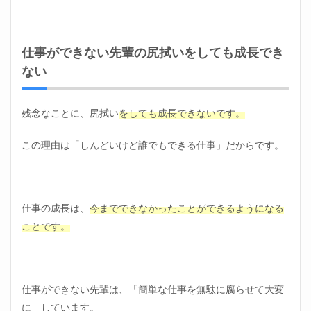
3.1
仕事
がで
きな
仕事ができない先輩の尻拭いをしても成長でき
い先
ない
輩の
対策
①避
ける
残念なことに、尻拭い
をしても成長できないです。
3.2
仕事
この理由は「しんどいけど誰でもできる仕事」だからです。
がで
きな
い先
輩の
対策
仕事の成長は、
今までできなかったことができるようになる
②一
ことです。
緒に
仕事
をし
ない
3.3
仕事ができない先輩は、「簡単な仕事を無駄に腐らせて大変
相談
に」しています。