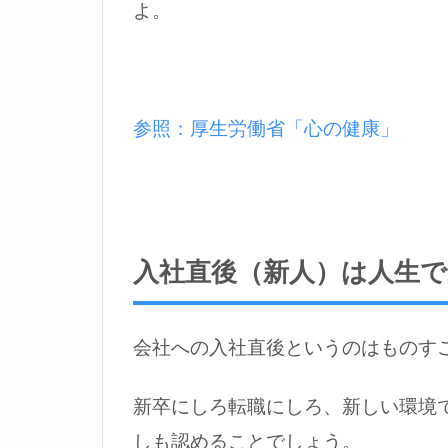
よ。
1.1
入社
直後
（新
参照：厚生労働省「心の健康」
人）
は人
生で
最も
変化
が多
入社直後（新人）は人生で
い時
期
会社への入社直後というのはものす
1.2
変化
に適
新卒にしろ転職にしろ、新しい環境
応す
しも認めることでしょう。