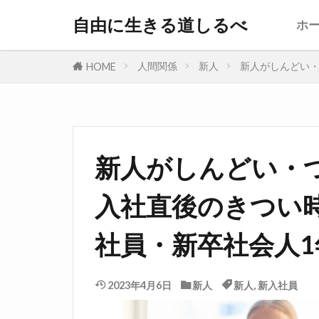
自由に生きる道しるべ
ホ
人間関係
新人
新人がしんどい
HOME
新人がしんどい・
入社直後のきつい
社員・新卒社会人
2023年4月6日
新人
新人
,
新入社員