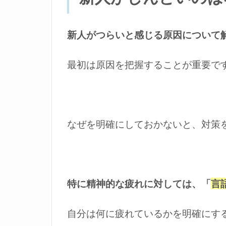
し
ん
ど
新人がつらいと感じる原因について
い
の
最初は原因を把握することが重要で
は
な
ぜ
｜
入
なぜを明確にしておかないと、対策
社
直
後
の
新
特に精神的な疲れに対しては、「
言
入
社
自分は何に疲れているかを明確にす
員