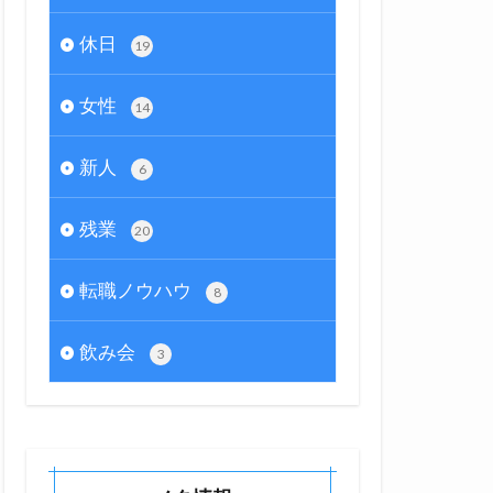
休日
19
女性
14
新人
6
残業
20
転職ノウハウ
8
飲み会
3