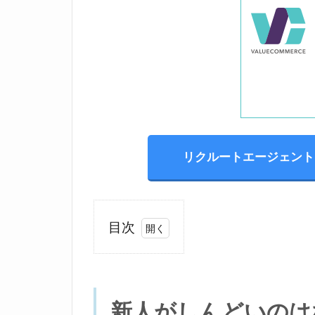
位置調整のた、しま！す
リクルートエージェント
目次
1
新
人
が
新人がしんどいのは