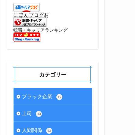
にほんブログ村
転職・キャリアランキング
カテゴリー
ブラック企業
12
上司
34
人間関係
43