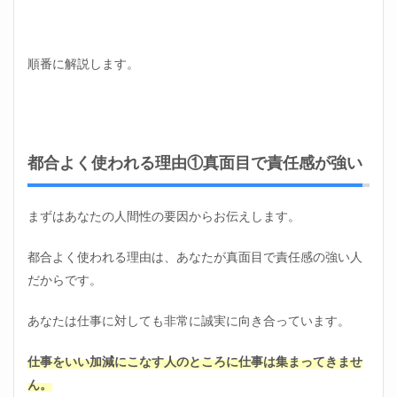
よく
使わ
れる
理由
順番に解説します。
⑤人
間関
係が
悪い
2
都合よく使われる理由①真面目で責任感が強い
都合
よく
使わ
れる
まずはあなたの人間性の要因からお伝えします。
デメ
リッ
都合よく使われる理由は、あなたが真面目で責任感の強い人
ト
だからです。
2.1
都合
よく
あなたは仕事に対しても非常に誠実に向き合っています。
使わ
れる
仕事をいい加減にこなす人のところに仕事は集まってきませ
デメ
リッ
ん。