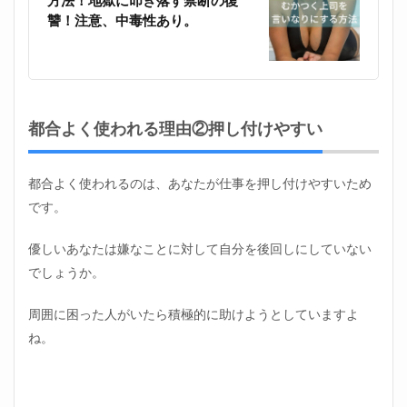
方法！地獄に叩き落す禁断の復
リッ
ト③
讐！注意、中毒性あり。
成長
でき
ない
3
都合
都合よく使われる理由②押し付けやすい
よく
使わ
れな
いた
都合よく使われるのは、あなたが仕事を押し付けやすいため
めの
です。
方法
3.1
優しいあなたは嫌なことに対して自分を後回しにしていない
自分
でしょうか。
の市
場価
値を
周囲に困った人がいたら積極的に助けようとしていますよ
把握
ね。
して
おく
3.2
相談