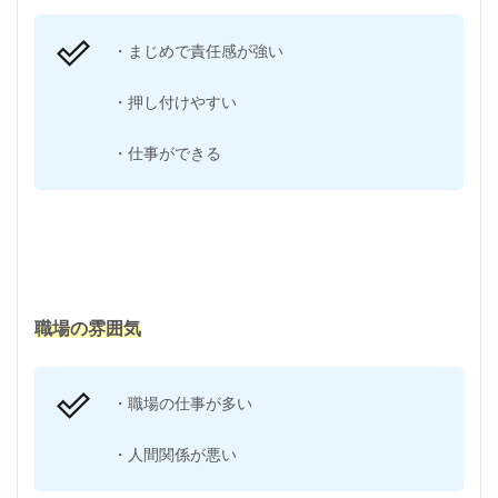
1.3
都合
よく
・まじめで責任感が強い
使わ
れる
・押し付けやすい
理由
③仕
事が
・仕事ができる
でき
る
1.4
都合
よく
使わ
れる
理由
職場の雰囲気
④職
場の
仕事
・職場の仕事が多い
量が
多い
・人間関係が悪い
1.5
都合