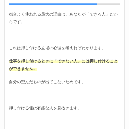
して
おく
（準
都合よく使われる最大の理由は、あなたが「できる人」だか
備だ
らです。
けで
Ｏ
Ｋ）
3.6
これは押し付ける立場の心理を考えればわかります。
世界
を広
げる
仕事を押し付けるときに「できない人」には押し付けること
行動
ができません。
をと
る
自分の望んだものが出てこないためです。
4
職場
で都
合よ
く使
押し付ける側は有能な人を見抜きます。
われ
る原
因と
対