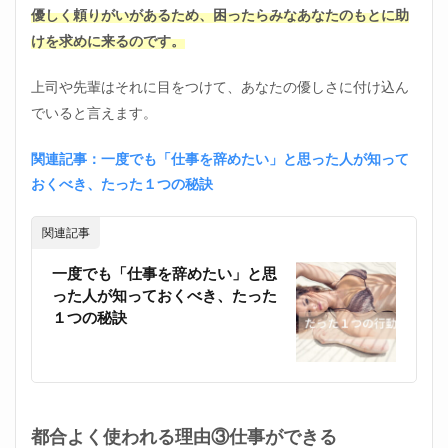
優しく頼りがいがあるため、困ったらみなあなたのもとに助
する
けを求めに来るのです。
3.3
期間
限定
上司や先輩はそれに目をつけて、あなたの優しさに付け込ん
で考
でいると言えます。
える
3.4
関連記事：一度でも「仕事を辞めたい」と思った人が知って
都合
おくべき、たった１つの秘訣
よく
使わ
れな
関連記事
い方
法は
一度でも「仕事を辞めたい」と思
仕事
った人が知っておくべき、たった
を押
１つの秘訣
し付
けに
くく
する
3.5
転職
都合よく使われる理由③仕事ができる
活動