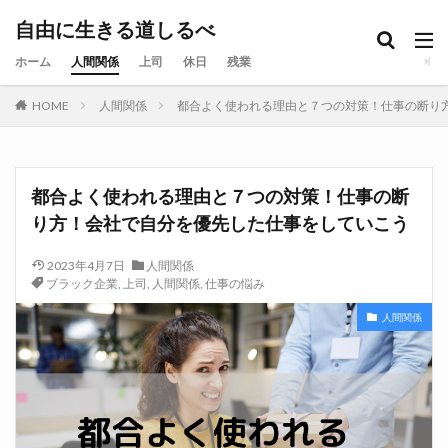
自由に生きる道しるべ
ホーム
人間関係
上司
休日
残業
HOME
人間関係
都合よく使われる理由と７つの対策！仕事の断り
都合よく使われる理由と７つの対策！仕事の断
り方！会社で自分を優先した仕事をしていこう
2023年4月7日
人間関係
ブラック企業
,
上司
,
人間関係
,
仕事の悩み
人間関係