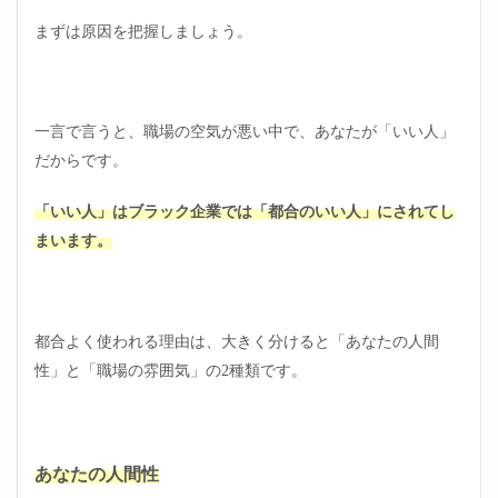
1.1
まずは原因を把握しましょう。
都合
よく
使わ
れる
理由
一言で言うと、職場の空気が悪い中で、あなたが「いい人」
①真
だからです。
面目
で責
任感
「いい人」はブラック企業では「都合のいい人」にされてし
が強
まいます。
い
1.2
都合
よく
都合よく使われる理由は、大きく分けると「あなたの人間
使わ
れる
性」と「職場の雰囲気」の2種類です。
理由
②押
し付
けや
すい
あなたの人間性