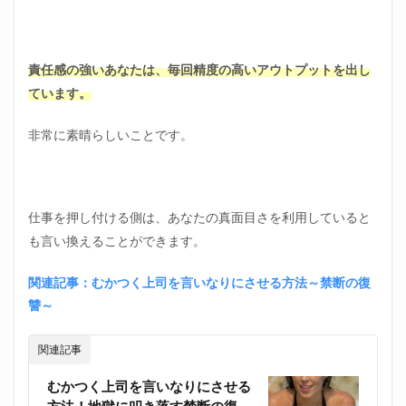
ト①
評価
が上
がら
ない
責任感の強いあなたは、毎回精度の高いアウトプットを出し
ています。
2.2
都合
よく
非常に素晴らしいことです。
使わ
れる
デメ
リッ
ト②
仕事を押し付ける側は、あなたの真面目さを利用していると
スト
も言い換えることができます。
レス
が溜
まる
関連記事：むかつく上司を言いなりにさせる方法～禁断の復
讐～
2.3
都合
よく
関連記事
使わ
れる
むかつく上司を言いなりにさせる
デメ