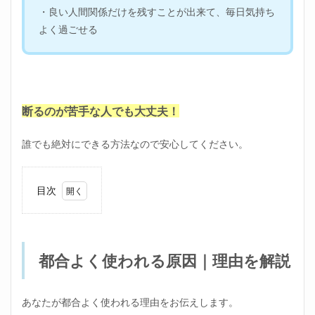
・良い人間関係だけを残すことが出来て、毎日気持ち
よく過ごせる
断るのが苦手な人でも大丈夫！
誰でも絶対にできる方法なので安心してください。
目次
1
都合
よく
使わ
都合よく使われる原因｜理由を解説
れる
原因
｜理
由を
あなたが都合よく使われる理由をお伝えします。
解説