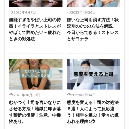
2023年4月7日
2023年4月26日
無能すぎるやばい上司の特
嫌いな上司を消す方法！状
徴！イライラとストレスが
況別の6つの方法を解説。
やばくて辞めたい～疲れた
今日からできる！ストレス
ときの対処法
とサヨナラ
2023年10月30日
2022年1月14日
むかつく上司を言いなりに
態度を変える上司の対処法
させる方法！地獄に叩き落
６選！人によって反応違
す禁断の復讐！注意、中毒
う！相手を選ぶ！堂々の嫌
性あり。
われる理由1位