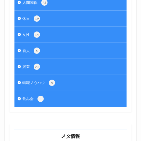
人間関係
43
休日
19
女性
14
新人
6
残業
20
転職ノウハウ
8
飲み会
3
メタ情報