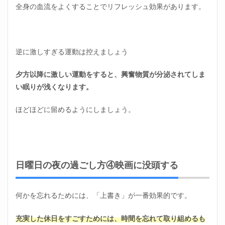
全身の血流をよくすることでリフレッシュ効果があります。
強みを
把握す
る
1.18
転職活
逆に激しすぎる運動は控えましょう
動して
おく
夕方以降に激しい運動をすると、興奮物質が分泌されてしま
（準備
い眠りが浅くなります。
だけで
ＯＫ）
ほどほどに留めるようにしましょう。
2
日曜
日の
夜の
過ご
し方
日曜日の夜の過ごし方④映画に没頭する
｜ま
とめ
何かを忘れるためには、「上書き」が一番効果的です。
充実した休日をすごすためには、時間を忘れて取り組めるも