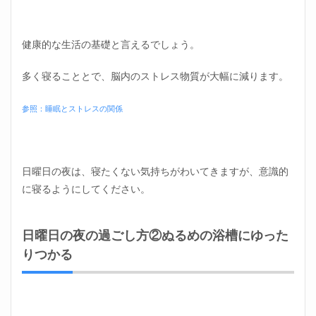
1.5
日曜
健康的な生活の基礎と言えるでしょう。
日の
夜の
過ご
多く寝ることとで、脳内のストレス物質が大幅に減ります。
し方
⑤月
曜日
参照：睡眠とストレスの関係
にや
るこ
とを
書き
日曜日の夜は、寝たくない気持ちがわいてきますが、意識的
出し
てお
に寝るようにしてください。
く
1.6
日曜日の夜の過ごし方②ぬるめの浴槽にゆった
日曜
日の
りつかる
夜の
過ご
し方
⑥マ
イン