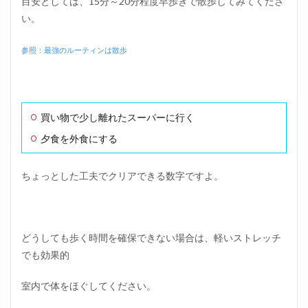
目安としては、15分～20分程度早歩きで散歩してみてくださ
方⑫読
い。
書をす
る
参照：最強のルーティンは散歩
1.15
日曜日
の夜の
過ごし
方⑬目
買い物で少し離れたスーパーに行く
標を低
く設定
夕食を外食にする
してお
く
ちょっとした工夫でクリアできる数字ですよ。
1.16
日曜日
の夜の
過ごし
方⑭楽
どうしても歩く時間を確保できない場合は、軽いストレッチ
しみな
でも効果的
予定を
立てて
おく
室内で体をほぐしてください。
1.17