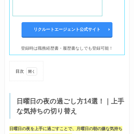
リクルートエージェント公式サイト
登録時は職務経歴書・履歴書なしでも登録可能！
目次
1
日曜
日の
夜の
日曜日の夜の過ごし方14選！｜上手
過ご
し方
な気持ちの切り替え
14
選！
｜上
手な
日曜日の夜を上手に過ごすことで、月曜日の朝の嫌な気持ち
気持