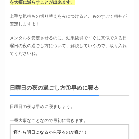
を大幅に減らすことが出来ます。
ちの
切り
上手な気持ちの切り替えをみにつけると、ものすごく精神が
替え
安定しますよ！
1.1
日曜
メンタルを安定させるのに、効果抜群ですぐに真似できる日
日の
夜の
曜日の夜の過ごし方について、解説していくので、取り入れ
過ご
てくださいね。
し方
①早
めに
寝る
1.2
日曜日の夜の過ごし方①早めに寝る
日曜
日の
夜の
過ご
日曜日の夜は早めに寝ましょう。
し方
②ぬ
一番大事なことなので最初に書きます。
るめ
の浴
寝たら明日になるから寝るのが嫌だ！
槽に
ゆっ