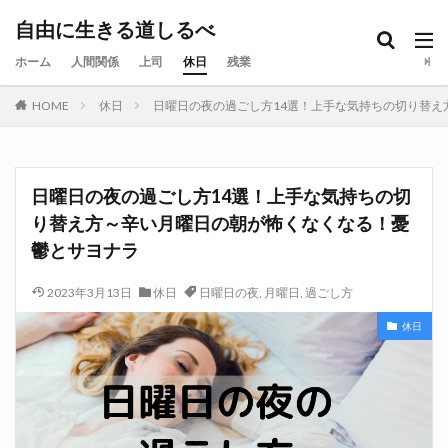
自由に生きる道しるべ
ホーム
人間関係
上司
休日
残業
HOME
休日
日曜日の夜の過ごし方14選！上手な気持ちの切り替え
日曜日の夜の過ごし方14選！上手な気持ちの切
り替え方～辛い月曜日の朝が怖くなくなる！憂
鬱とサヨナラ
2023年3月13日
休日
日曜日の夜
,
月曜日
,
過ごし方
休日