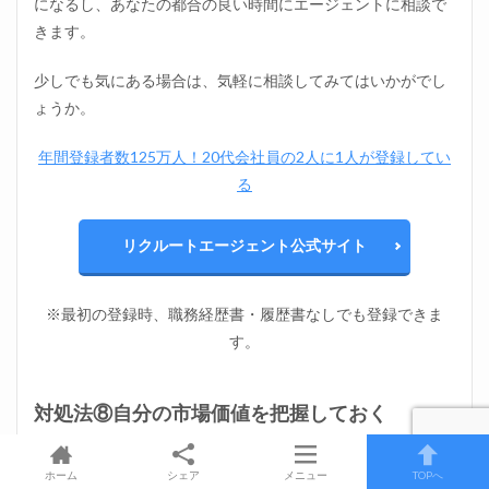
になるし、あなたの都合の良い時間にエージェントに相談で
きます。
少しでも気にある場合は、気軽に相談してみてはいかがでし
ょうか。
年間登録者数125万人！20代会社員の2人に1人が登録してい
る
リクルートエージェント公式サイト
※最初の登録時、職務経歴書・履歴書なしでも登録できま
す。
自分の市場価値を把握しておく
対処法⑧
ホーム
シェア
メニュー
TOPへ
会社で働いていると、忘れがちになりますが、市場価値につ