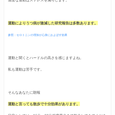
過ごし
方⑨飲
酒を控
える
1.12
運動によりうつ病が激減した研究報告は多数あります。
日曜日
の夜の
参照：セロトニンの増加が心身におよぼす効果
過ごし
方⑩カ
フェイ
ンを控
える
運動と聞くとハードルの高さを感じますよね。
1.13
私も運動は苦手です。
日曜日
の夜の
過ごし
方⑪喫
煙をし
そんなあなたに朗報
ない
1.14
運動と言っても散歩で十分効果があります。
日曜日
の夜の
過ごし