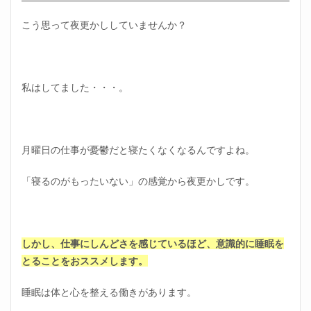
たり
つか
こう思って夜更かししていませんか？
る
1.3
日曜
日の
私はしてました・・・。
夜の
過ご
し方
③軽
く運
月曜日の仕事が憂鬱だと寝たくなくなるんですよね。
動す
る
「寝るのがもったいない」の感覚から夜更かしです。
1.4
日曜
日の
夜の
しかし、仕事にしんどさを感じているほど、意識的に睡眠を
過ご
し方
とることをおススメします。
④映
画に
睡眠は体と心を整える働きがあります。
没頭
する