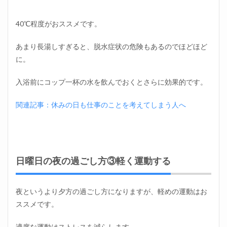
べ過
ぎな
い。
40℃程度がおススメです。
よく
噛ん
あまり長湯しすぎると、脱水症状の危険もあるのでほどほど
で食
べる
に。
1.9
入浴前にコップ一杯の水を飲んでおくとさらに効果的です。
期間
限定
で考
関連記事：休みの日も仕事のことを考えてしまう人へ
える
1.10
対処法
⑧自分
の市場
日曜日の夜の過ごし方③軽く運動する
価値を
把握し
ておく
夜というより夕方の過ごし方になりますが、軽めの運動はお
1.11
ススメです。
日曜日
の夜の
適度な運動はストレスを減らします。