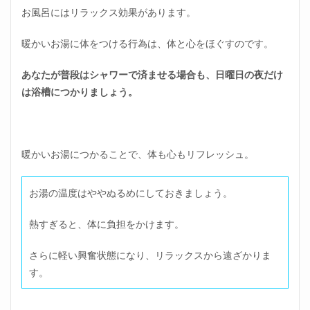
ドフ
お風呂にはリラックス効果があります。
ルネ
ス瞑
暖かいお湯に体をつける行為は、体と心をほぐすのです。
想
1.7
あなたが普段はシャワーで済ませる場合も、日曜日の夜だけ
日曜
は浴槽につかりましょう。
日の
夜の
過ご
し方
⑦食
暖かいお湯につかることで、体も心もリフレッシュ。
事は
早め
に済
ませ
お湯の温度はややぬるめにしておきましょう。
る
熱すぎると、体に負担をかけます。
1.8
日曜
日の
さらに軽い興奮状態になり、リラックスから遠ざかりま
夜の
す。
過ご
し方
⑧食