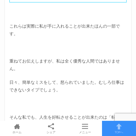
これらは実際に私が手に入れることが出来たほんの一部で
す。
重ねてお伝えしますが、私は全く優秀な人間ではありませ
ん。
日々、簡単なミスをして、怒られていました。むしろ仕事は
できないタイプでしょう。
そんな私でも、人生を好転させることが出来たのは「転職エ
ージェントを上手に利用して、情報を持っていたから」に尽
きます。
ホーム
シェア
メニュー
TOPへ