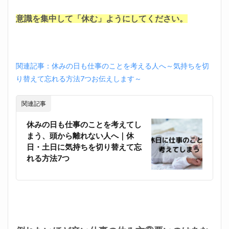
ナン
バー
意識を集中して「休む」ようにしてください。
ワン
｜リ
クル
ート
エー
関連記事：休みの日も仕事のことを考える人へ～気持ちを切
ジェ
ント
り替えて忘れる方法7つお伝えします～
2.4
30
関連記事
代・
年収
休みの日も仕事のことを考えてし
500万
まう、頭から離れない人へ｜休
円以
日・土日に気持ちを切り替えて忘
上ハ
れる方法7つ
イキ
ャリ
アの
方は
｜JAC
リク
ルー
トメ