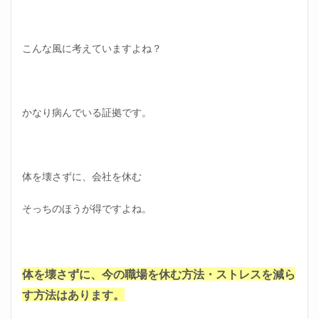
では
な
く、
こんな風に考えていますよね？
周囲
1.3
倒れ
たい
かなり病んでいる証拠です。
ほど
辛い
仕事
の休
み方
体を壊さずに、会社を休む
③し
っか
りと
そっちのほうが得ですよね。
寝る
1.4
倒れ
たい
体を壊さずに、今の職場を休む方法・ストレスを減ら
ほど
辛い
す方法はあります。
仕事
の休