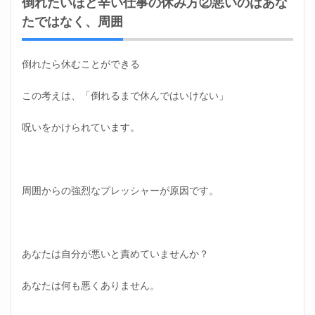
倒れたいほど辛い仕事の休み方②悪いのはあな
ント
たではなく、周囲
2.5
正社
員で
倒れたら休むことができる
の就
職・
転職
この考えは、「倒れるまで休んではいけない」
希望
なら
呪いをかけられています。
｜第
二新
卒エ
ージ
ェン
周囲からの強烈なプレッシャーが原因です。
トneo
3
倒れ
たい
あなたは自分が悪いと責めていませんか？
ほど
仕事
に行
あなたは何も悪くありません。
きた
くな