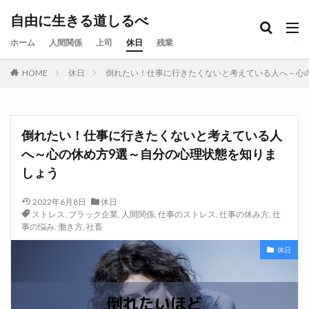
自由に生きる道しるべ
ホーム
人間関係
上司
休日
残業
HOME
休日
倒れたい！仕事に行きたくないと考えている人へ～心
倒れたい！仕事に行きたくないと考えている人
へ～心の休め方9選～自分の心理状態を知りま
しょう
2022年6月8日
休日
ストレス
,
ブラック企業
,
人間関係
,
仕事のストレス
,
仕事の休み方
,
仕
事の悩み
,
働き方
,
社畜
休日