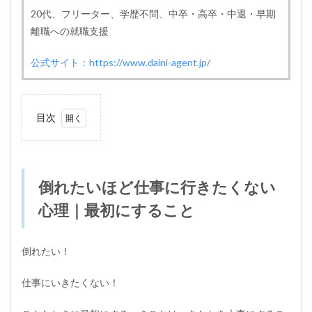
20代、フリーター、学歴不問、中卒・高卒・中退・早期
離職への就職支援
公式サイト：https://www.daini-agent.jp/
目次
1
倒れ
たい
ほど
倒れたいほど仕事に行きたくない
仕事
に行
心理｜最初にすること
きた
くな
い心
理｜
倒れたい！
最初
にす
仕事にいきたくない！
るこ
と