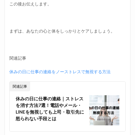
この後お伝えします。
み方
④言
葉に
する
1.5
まずは、あなたの心と体をしっかりとケアしましょう。
倒れ
たい
ほど
辛い
仕事
関連記事
の休
み方
休みの日に仕事の連絡をノーストレスで無視する方法
⑤書
き出
す
関連記事
1.6
休みの日に仕事の連絡｜ストレス
倒れ
を消す方法7選！電話やメール・
たい
ほど
LINEを無視しても上司・取引先に
辛い
怒られない手段とは
仕事
の休
み方