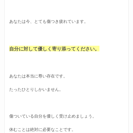
くな
い心
理の
解決
あなたは今、とても傷つき疲れています。
策～
応用
編～
｜体
験談
自分に対して優しく寄り添ってください。
2.1
体験
談
2.2
あなたは本当に尊い存在です。
情報
は荷
たったひとりしかいません。
物に
なら
ない
2.3
傷ついている自分を優しく受け止めましょう。
迷っ
たら
実績
休むことは絶対に必要なことです。