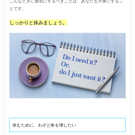
こんなときに最初にするべきことは、あなたを大事にするこ
1.1
とです。
倒れ
たい
ほど
しっかりと休みましょう。
辛い
仕事
の休
み方
①自
分を
労わ
る
1.2
倒れ
たい
ほど
辛い
仕事
の休
み方
②悪
いの
休むために、わざと体を壊したい
はあ
なた