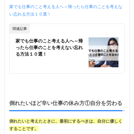
⑥軽
家でも仕事のこと考える人へ～帰ったら仕事のことを考えな
く運
い忘れる方法１０選！
動す
る
関連記事
1.7
辛い
家でも仕事のこと考える人へ～帰
仕事
の休
ったら仕事のことを考えない忘れ
み方
る方法１０選！
⑦や
け食
い、
やけ
酒は
逆効
果
2
倒れたいほど辛い仕事の休み方①自分を労わる
倒れ
た
い！
仕事
倒れたいと考えたときに、最初にするべきは、自分に優しく
に行
することです。
きた